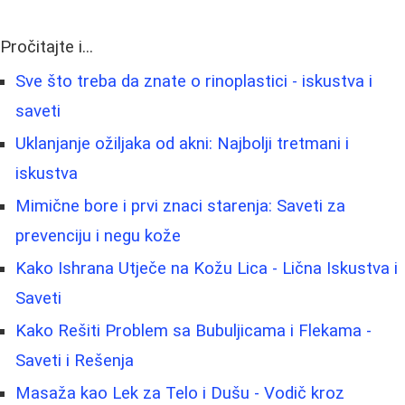
Pročitajte i...
Sve što treba da znate o rinoplastici - iskustva i
saveti
Uklanjanje ožiljaka od akni: Najbolji tretmani i
iskustva
Mimične bore i prvi znaci starenja: Saveti za
prevenciju i negu kože
Kako Ishrana Utječe na Kožu Lica - Lična Iskustva i
Saveti
Kako Rešiti Problem sa Bubuljicama i Flekama -
Saveti i Rešenja
Masaža kao Lek za Telo i Dušu - Vodič kroz