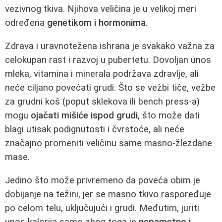
vezivnog tkiva. Njihova veličina je u velikoj meri
određena
genetikom i hormonima
.
Zdrava i uravnotežena ishrana je svakako važna za
celokupan rast i razvoj u pubertetu. Dovoljan unos
mleka, vitamina i minerala podržava zdravlje, ali
neće ciljano povećati grudi. Što se vežbi tiče, vežbe
za grudni koš (poput sklekova ili bench press-a)
mogu
ojačati mišiće ispod grudi
, što može dati
blagi utisak podignutosti i čvrstoće, ali neće
značajno promeniti veličinu same masno-žlezdane
mase.
Jedino što može privremeno da poveća obim je
dobijanje na težini, jer se masno tkivo raspoređuje
po celom telu, uključujući i grudi. Međutim, juriti
unos kalorija samo zbog toga je
nepametno i