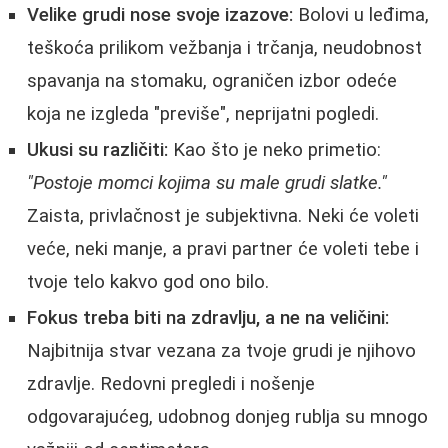
Velike grudi nose svoje izazove:
Bolovi u leđima,
teškoća prilikom vežbanja i trčanja, neudobnost
spavanja na stomaku, ograničen izbor odeće
koja ne izgleda "previše", neprijatni pogledi.
Ukusi su različiti:
Kao što je neko primetio:
"Postoje momci kojima su male grudi slatke."
Zaista, privlačnost je subjektivna. Neki će voleti
veće, neki manje, a pravi partner će voleti tebe i
tvoje telo kakvo god ono bilo.
Fokus treba biti na zdravlju, a ne na veličini:
Najbitnija stvar vezana za tvoje grudi je njihovo
zdravlje. Redovni pregledi i nošenje
odgovarajućeg, udobnog donjeg rublja su mnogo