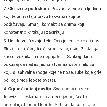
tvojih sposobnosti, a ne izgleda.
Okruži se podrškom:
Provodi vreme sa ljudima
koji te prihvataju takvu kakva si i koji te
podržavaju. Smanji kontakt sa onima koji
konstantno kritikuju i zadirkuju.
Uči da voliš svoje telo:
Ono je jedino koje imaš.
Služi ti da dišeš, trčiš, smeješ se, učiš. Gledaj ga
kao saveznika, a ne neprijatelja. Svakog dana
pokušaj da nađeš jednu stvar na svom telu za
koju si zahvalna (noge koje te nose, ruke koje grle,
oči koje vide lepote sveta).
Ograniči uticaj medija:
Svestan si da se na
televiziji i reklamama nameće jedan, često
nerealni, standard lepote. Seti se da su mnoge