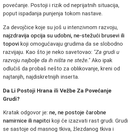
povećanje. Postoji i rizik od neprijatnih situacija,
poput ispadanja punjenja tokom nastave.
Za devojčice koje su još u intenzivnom razvoju,
najzdravija opcija su udobni, ne-stežući brusevi ili
topovi
koji omogućavaju grudima da se slobodno
razvijaju. Kao što je neko savetovao:
"Za grudi u
razvoju najbolje da ih ništa ne steže."
Ako ipak
odlučiš da probaš nešto za oblikovanje, kreni od
najtanjih, najdiskretnijih inserta.
Da Li Postoji Hrana ili Vežbe Za Povećanje
Grudi?
Kratak odgovor je:
ne, ne postoje čarobne
namirnice ili napitci
koji će izazvati rast grudi. Grudi
se sastoje od masnog tkiva, žlezdanog tkiva i