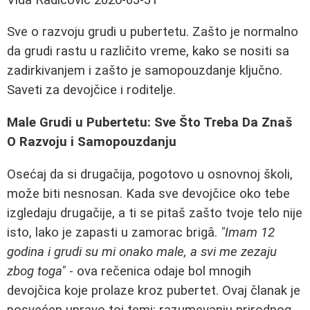
Sve o razvoju grudi u pubertetu. Zašto je normalno
da grudi rastu u različito vreme, kako se nositi sa
zadirkivanjem i zašto je samopouzdanje ključno.
Saveti za devojčice i roditelje.
Male Grudi u Pubertetu: Sve Što Treba Da Znaš
O Razvoju i Samopouzdanju
Osećaj da si drugačija, pogotovo u osnovnoj školi,
može biti nesnosan. Kada sve devojčice oko tebe
izgledaju drugačije, a ti se pitaš zašto tvoje telo nije
isto, lako je zapasti u zamorac brigâ.
"Imam 12
godina i grudi su mi onako male, a svi me zezaju
zbog toga"
- ova rečenica odaje bol mnogih
devojčica koje prolaze kroz pubertet. Ovaj članak je
posvećen upravo toj temi: razumevanju prirodnog