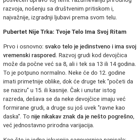
razvoja, nošenju sa društvenim pritiskom i,
najvažnije, izgradnji ljubavi prema svom telu.
Pubertet Nije Trka: Tvoje Telo Ima Svoj Ritam
Prvo i osnovno:
svako telo je jedinstveno i ima svoj
vremenski raspored
. Razvoj grudi kod devojčica
može da počne već sa 8, ali i tek sa 13 ili 14 godina.
To je potpuno normalno. Neke će do 12. godine
imati primetnije oblike, dok će druge tek "početi da
se naziru" u 15. ili kasnije. Čak i unutar istog
razreda, dešava se da neke devojčice imaju već
formirane grudi, a druge su još uvek "ravne kao
daska". To
nije nikakav znak da je nešto pogrešno
,
već jednostavno prirodna varijacija.
Kao što je jedna iskusnija sagovornica napisala: