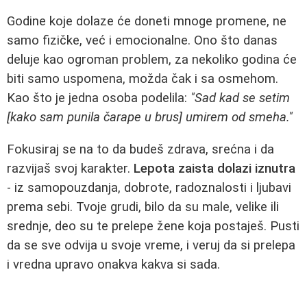
Godine koje dolaze će doneti mnoge promene, ne
samo fizičke, već i emocionalne. Ono što danas
deluje kao ogroman problem, za nekoliko godina će
biti samo uspomena, možda čak i sa osmehom.
Kao što je jedna osoba podelila:
"Sad kad se setim
[kako sam punila čarape u brus] umirem od smeha."
Fokusiraj se na to da budeš zdrava, srećna i da
razvijaš svoj karakter.
Lepota zaista dolazi iznutra
- iz samopouzdanja, dobrote, radoznalosti i ljubavi
prema sebi. Tvoje grudi, bilo da su male, velike ili
srednje, deo su te prelepe žene koja postaješ. Pusti
da se sve odvija u svoje vreme, i veruj da si prelepa
i vredna upravo onakva kakva si sada.