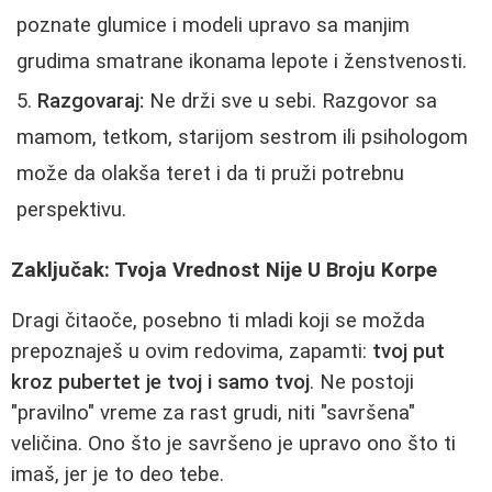
poznate glumice i modeli upravo sa manjim
grudima smatrane ikonama lepote i ženstvenosti.
Razgovaraj:
Ne drži sve u sebi. Razgovor sa
mamom, tetkom, starijom sestrom ili psihologom
može da olakša teret i da ti pruži potrebnu
perspektivu.
Zaključak: Tvoja Vrednost Nije U Broju Korpe
Dragi čitaoče, posebno ti mladi koji se možda
prepoznaješ u ovim redovima, zapamti:
tvoj put
kroz pubertet je tvoj i samo tvoj
. Ne postoji
"pravilno" vreme za rast grudi, niti "savršena"
veličina. Ono što je savršeno je upravo ono što ti
imaš, jer je to deo tebe.