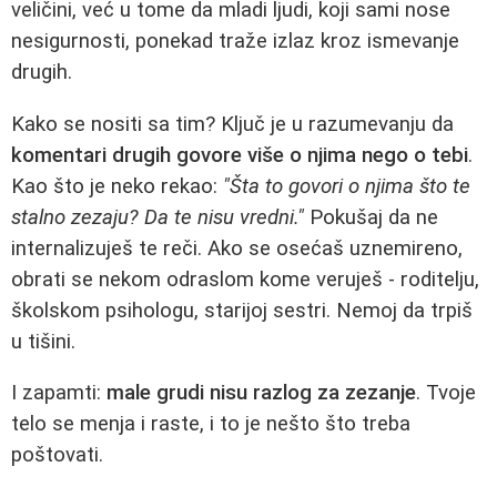
veličini, već u tome da mladi ljudi, koji sami nose
nesigurnosti, ponekad traže izlaz kroz ismevanje
drugih.
Kako se nositi sa tim? Ključ je u razumevanju da
komentari drugih govore više o njima nego o tebi
.
Kao što je neko rekao:
"Šta to govori o njima što te
stalno zezaju? Da te nisu vredni."
Pokušaj da ne
internalizuješ te reči. Ako se osećaš uznemireno,
obrati se nekom odraslom kome veruješ - roditelju,
školskom psihologu, starijoj sestri. Nemoj da trpiš
u tišini.
I zapamti:
male grudi nisu razlog za zezanje
. Tvoje
telo se menja i raste, i to je nešto što treba
poštovati.