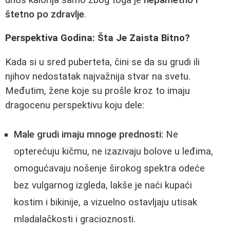
štetno po zdravlje
.
Perspektiva Godina: Šta Je Zaista Bitno?
Kada si u sred puberteta, čini se da su grudi ili
njihov nedostatak najvažnija stvar na svetu.
Međutim, žene koje su prošle kroz to imaju
dragocenu perspektivu koju dele:
Male grudi imaju mnoge prednosti:
Ne
opterećuju kičmu, ne izazivaju bolove u leđima,
omogućavaju nošenje širokog spektra odeće
bez vulgarnog izgleda, lakše je naći kupaći
kostim i bikinije, a vizuelno ostavljaju utisak
mladalačkosti i gracioznosti.