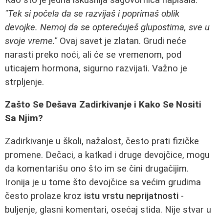
"Tek si počela da se razvijaš i poprimaš oblik
devojke. Nemoj da se opterećuješ glupostima, sve u
svoje vreme."
Ovaj savet je zlatan. Grudi neće
narasti preko noći, ali će se vremenom, pod
uticajem hormona, sigurno razvijati. Važno je
strpljenje.
Zašto Se Dešava Zadirkivanje i Kako Se Nositi
Sa Njim?
Zadirkivanje u školi, nažalost, često prati fizičke
promene. Dečaci, a katkad i druge devojčice, mogu
da komentarišu ono što im se čini drugačijim.
Ironija je u tome što devojčice sa većim grudima
često prolaze kroz
istu vrstu neprijatnosti
-
buljenje, glasni komentari, osećaj stida. Nije stvar u