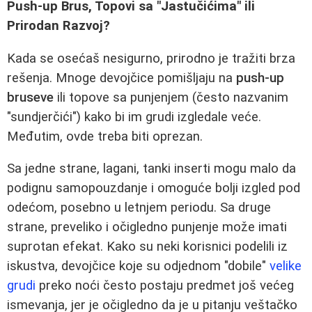
Push-up Brus, Topovi sa "Jastučićima" ili
Prirodan Razvoj?
Kada se osećaš nesigurno, prirodno je tražiti brza
rešenja. Mnoge devojčice pomišljaju na
push-up
bruseve
ili topove sa punjenjem (često nazvanim
"sundjerčići") kako bi im grudi izgledale veće.
Međutim, ovde treba biti oprezan.
Sa jedne strane, lagani, tanki inserti mogu malo da
podignu samopouzdanje i omoguće bolji izgled pod
odećom, posebno u letnjem periodu. Sa druge
strane, preveliko i očigledno punjenje može imati
suprotan efekat. Kako su neki korisnici podelili iz
iskustva, devojčice koje su odjednom "dobile"
velike
grudi
preko noći često postaju predmet još većeg
ismevanja, jer je očigledno da je u pitanju veštačko