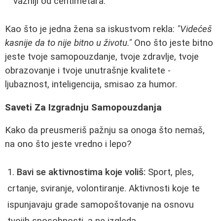
važniji od centimetara.
Kao što je jedna žena sa iskustvom rekla:
"Videćeš
kasnije da to nije bitno u životu."
Ono što jeste bitno
jeste tvoje samopouzdanje, tvoje zdravlje, tvoje
obrazovanje i tvoje unutrašnje kvalitete -
ljubaznost, inteligencija, smisao za humor.
Saveti Za Izgradnju Samopouzdanja
Kako da preusmeriš pažnju sa onoga što nemaš,
na ono što jeste vredno i lepo?
Bavi se aktivnostima koje voliš:
Sport, ples,
crtanje, sviranje, volontiranje. Aktivnosti koje te
ispunjavaju grade samopoštovanje na osnovu