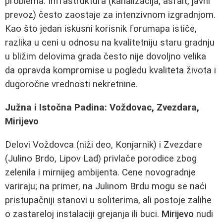
problema. Infrastruktura (kanalizacija, asfalt, javni
prevoz) često zaostaje za intenzivnom izgradnjom.
Kao što jedan iskusni korisnik forumapa ističe,
razlika u ceni u odnosu na kvalitetniju staru gradnju
u bližim delovima grada često nije dovoljno velika
da opravda kompromise u pogledu kvaliteta života i
dugoročne vrednosti nekretnine.
Južna i Istočna Padina: Voždovac, Zvezdara,
Mirijevo
Delovi Voždovca (niži deo, Konjarnik) i Zvezdare
(Julino Brdo, Lipov Lad) privlače porodice zbog
zelenila i mirnijeg ambijenta. Cene novogradnje
variraju; na primer, na Julinom Brdu mogu se naći
pristupačniji stanovi u soliterima, ali postoje zalihe
o zastareloj instalaciji grejanja ili buci.
Mirijevo
nudi