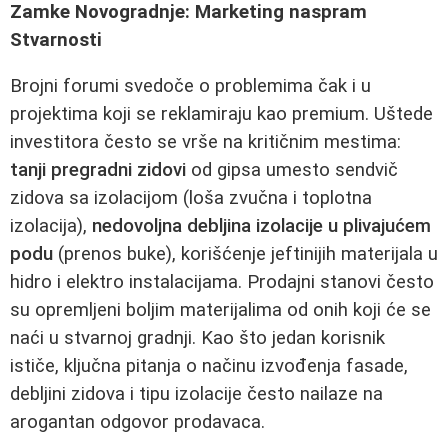
Zamke Novogradnje: Marketing naspram
Stvarnosti
Brojni forumi svedoče o problemima čak i u
projektima koji se reklamiraju kao premium. Uštede
investitora često se vrše na kritičnim mestima:
tanji pregradni zidovi
od gipsa umesto sendvič
zidova sa izolacijom (loša zvučna i toplotna
izolacija),
nedovoljna debljina izolacije u plivajućem
podu
(prenos buke), korišćenje jeftinijih materijala u
hidro i elektro instalacijama. Prodajni stanovi često
su opremljeni boljim materijalima od onih koji će se
naći u stvarnoj gradnji. Kao što jedan korisnik
ističe, ključna pitanja o načinu izvođenja fasade,
debljini zidova i tipu izolacije često nailaze na
arogantan odgovor prodavaca.