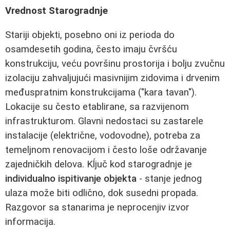
Vrednost Starogradnje
Stariji objekti, posebno oni iz perioda do
osamdesetih godina, često imaju čvršću
konstrukciju, veću površinu prostorija i bolju zvučnu
izolaciju zahvaljujući masivnijim zidovima i drvenim
međuspratnim konstrukcijama ("kara tavan").
Lokacije su često etablirane, sa razvijenom
infrastrukturom. Glavni nedostaci su zastarele
instalacije (električne, vodovodne), potreba za
temeljnom renovacijom i često loše održavanje
zajedničkih delova. Kĺjuč kod starogradnje je
individualno ispitivanje objekta
- stanje jednog
ulaza može biti odlično, dok susedni propada.
Razgovor sa stanarima je neprocenjiv izvor
informacija.