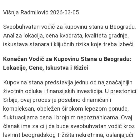
Višnja Radmilović
2026-03-05
Sveobuhvatan vodič za kupovinu stana u Beogradu.
Analiza lokacija, cena kvadrata, kvaliteta gradnje,
iskustava stanara i klijučnih rizika koje treba izbeći.
Konačan Vodič za Kupovinu Stana u Beogradu:
Lokacije, Cene, Iskustva i Rizici
Kupovina stana predstavlja jednu od najznačajnijih
životnih odluka i finansijskih investicija. U prestonici
Srbije, ovaj proces je posebno dinamičan i
kompleksan, obeležen širokom lepezom ponude,
fluktuacijama cena i brojnim nepoznanicama. Ovaj
članak ima za cilj da bude sveobuhvatan vodič kroz
lavirint beogradskog tržišta nekretnina, oslanjajući