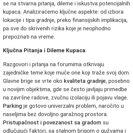
se na stvarna pitanja, dileme i iskustva potencijalnih
kupaca. Analiziraćemo ključne aspekte: od izbora
lokacije i tipa gradnje, preko finansijskih implikacija,
pa sve do skrivenih rizika koje je neophodno
prepoznati na vreme.
Ključna Pitanja i Dileme Kupaca
Razgovori i pitanja na forumima otkrivaju
zajedničke teme koje muče one koji traže svoj dom.
Glavne brige se vrte oko
kvaliteta gradnje
, posebno
u novijim objektima, gde se često javljaju primedbe
na završne radove, zvučnu izolaciju ili pojavu vlage.
Parking
je gotovo univerzalni problem, naročito u
naseljima bez dovoljno garažnog prostora.
Pristupačnost i povezanost sa gradom
su
odlučujući faktori, sa stalnom brigom o gužvama i