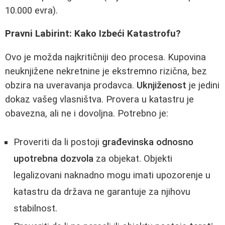
10.000 evra).
Pravni Labirint: Kako Izbeći Katastrofu?
Ovo je možda najkritičniji deo procesa. Kupovina
neuknjižene nekretnine je ekstremno rizična, bez
obzira na uveravanja prodavca.
Uknjiženost
je jedini
dokaz vašeg vlasništva. Provera u katastru je
obavezna, ali ne i dovoljna. Potrebno je:
Proveriti da li postoji
građevinska odnosno
upotrebna dozvola
za objekat. Objekti
legalizovani naknadno mogu imati upozorenje u
katastru da država ne garantuje za njihovu
stabilnost.