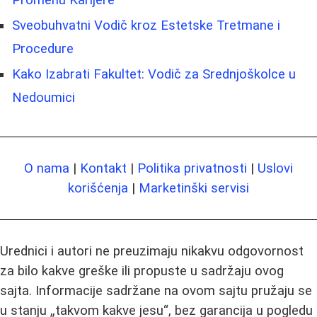
Promenu Karijere
Sveobuhvatni Vodič kroz Estetske Tretmane i
Procedure
Kako Izabrati Fakultet: Vodič za Srednjoškolce u
Nedoumici
O nama
|
Kontakt
|
Politika privatnosti
|
Uslovi
korišćenja
|
Marketinški servisi
Urednici i autori ne preuzimaju nikakvu odgovornost
za bilo kakve greške ili propuste u sadržaju ovog
sajta. Informacije sadržane na ovom sajtu pružaju se
u stanju „takvom kakve jesu“, bez garancija u pogledu