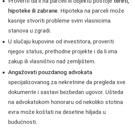
Proveriti da li na parceli ili objektu postoje
tereti,
hipoteke ili zabrane
. Hipoteka na parceli može
kasnije stvoriti probleme svim vlasnicima
stanova u zgradi.
U slučaju kupovine od investitora, proveriti
njegov status, prethodne projekte i da li ima
zakup ili vlasništvo nad zemljištem.
Angažovati pouzdanog advokata
specijalizovanog za nekretnine da pregleda sve
dokumente i sastavi bezbedan ugovor. Ušteda
na advokatskom honoraru od nekoliko stotina
evra može koštati na desetine hiljada u
budućnosti.