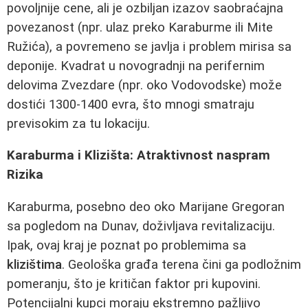
povoljnije cene, ali je ozbiljan izazov saobraćajna
povezanost (npr. ulaz preko Karaburme ili Mite
Ružića), a povremeno se javlja i problem mirisa sa
deponije. Kvadrat u novogradnji na perifernim
delovima Zvezdare (npr. oko Vodovodske) može
dostići 1300-1400 evra, što mnogi smatraju
previsokim za tu lokaciju.
Karaburma i Klizišta: Atraktivnost naspram
Rizika
Karaburma, posebno deo oko Marijane Gregoran
sa pogledom na Dunav, doživljava revitalizaciju.
Ipak, ovaj kraj je poznat po problemima sa
klizištima
. Geološka građa terena čini ga podložnim
pomeranju, što je kritičan faktor pri kupovini.
Potencijalni kupci moraju ekstremno pažljivo