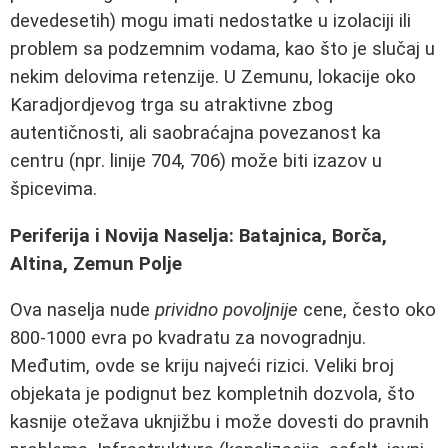
devedesetih) mogu imati nedostatke u izolaciji ili
problem sa podzemnim vodama, kao što je slučaj u
nekim delovima retenzije. U Zemunu, lokacije oko
Karadjordjevog trga su atraktivne zbog
autentičnosti, ali saobraćajna povezanost ka
centru (npr. linije 704, 706) može biti izazov u
špicevima.
Periferija i Novija Naselja: Batajnica, Borča,
Altina, Zemun Polje
Ova naselja nude
prividno povoljnije
cene, često oko
800-1000 evra po kvadratu za novogradnju.
Međutim, ovde se kriju najveći rizici. Veliki broj
objekata je podignut bez kompletnih dozvola, što
kasnije otežava uknjižbu i može dovesti do pravnih