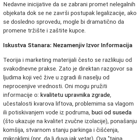
Nedavne inicijative da se zabrani promet nelegalnih
objekata dok se ne završi postupak legalizacije, ako
se dosledno sprovedu, mogle bi dramatično da
promene tržište i zaštite kupce.
Iskustva Stanara: Nezamenjiv Izvor Informacija
Teorija i marketing materijali često se razlikuju od
svakodnevne prakse. Zato je direktan razgovor sa
ljudima koji već žive u zgradi ili naselju od
neprocenjive vrednosti. Oni mogu pružiti
informacije o:
kvalitetu upravnika zgrade
,
učestalosti kvarova liftova, problemima sa vlagom
ili potiskivanjem vode iz podruma,
buci od suseda
(što ukazuje na kvalitet zvučne izolacije), ponašanju
komšija, stvarnom stanju parkinga i čišćenja,
mikroklimi (npr. da li duva jak vetar). Ova "tajna