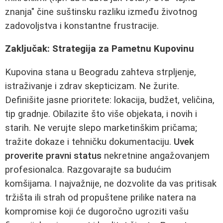
znanja" čine suštinsku razliku između životnog
zadovoljstva i konstantne frustracije.
Zaključak: Strategija za Pametnu Kupovinu
Kupovina stana u Beogradu zahteva strpljenje,
istraživanje i zdrav skepticizam. Ne žurite.
Definišite jasne prioritete: lokacija, budžet, veličina,
tip gradnje. Obilazite što više objekata, i novih i
starih. Ne verujte slepo marketinškim pričama;
tražite dokaze i tehničku dokumentaciju.
Uvek
proverite pravni status
nekretnine angažovanjem
profesionalca. Razgovarajte sa budućim
komšijama. I najvažnije, ne dozvolite da vas pritisak
tržišta ili strah od propuštene prilike natera na
kompromise koji će dugoročno ugroziti vašu