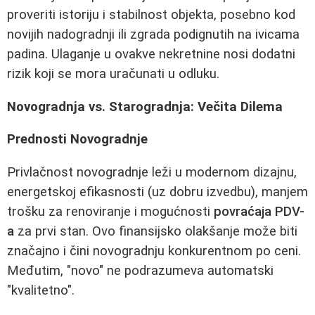
proveriti istoriju i stabilnost objekta, posebno kod
novijih nadogradnji ili zgrada podignutih na ivicama
padina. Ulaganje u ovakve nekretnine nosi dodatni
rizik koji se mora uračunati u odluku.
Novogradnja vs. Starogradnja: Večita Dilema
Prednosti Novogradnje
Privlačnost novogradnje leži u modernom dizajnu,
energetskoj efikasnosti (uz dobru izvedbu), manjem
trošku za renoviranje i mogućnosti
povraćaja PDV-
a
za prvi stan. Ovo finansijsko olakšanje može biti
značajno i čini novogradnju konkurentnom po ceni.
Međutim, "novo" ne podrazumeva automatski
"kvalitetno".