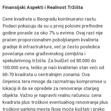
Finansijski Aspekti i Realnost Tržišta
Cene kvadrata u Beogradu kontinuirano rastu.
Podaci pokazuju da su u prvoj polovini prethodne
godine porasle za oko 7% u evrima. Ovaj rast nije
praćen proporcionalnim poboljšanjem kvaliteta
gradnje ili infrastrukture, već je često posledica
povećanja cene građevinskog zemljišta i
spekulativnog tržišta. Za budžet od 80.000 do
100.000 evra, teško je naći kvalitetan stan veći od
60-70 kvadrata u centralnijim zonama. Ova
činjenica tera mnoge da razmatraju kompromise u
lokaciji ili da se opredele za renoviranje starijeg
objekta. Važno je napraviti realnu računicu: cena
kvadrata plus troškovi eventualnog renoviranja plus
troškovi parking mesta (koje može koštati i preko