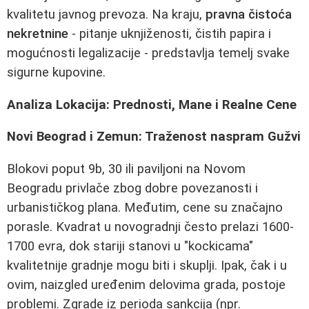
kvalitetu javnog prevoza. Na kraju,
pravna čistoća
nekretnine
- pitanje uknjiženosti, čistih papira i
mogućnosti legalizacije - predstavlja temelj svake
sigurne kupovine.
Analiza Lokacija: Prednosti, Mane i Realne Cene
Novi Beograd i Zemun: Traženost naspram Gužvi
Blokovi poput 9b, 30 ili paviljoni na Novom
Beogradu privlače zbog dobre povezanosti i
urbanističkog plana. Međutim, cene su značajno
porasle. Kvadrat u novogradnji često prelazi 1600-
1700 evra, dok stariji stanovi u "kockicama"
kvalitetnije gradnje mogu biti i skuplji. Ipak, čak i u
ovim, naizgled uređenim delovima grada, postoje
problemi. Zgrade iz perioda sankcija (npr.