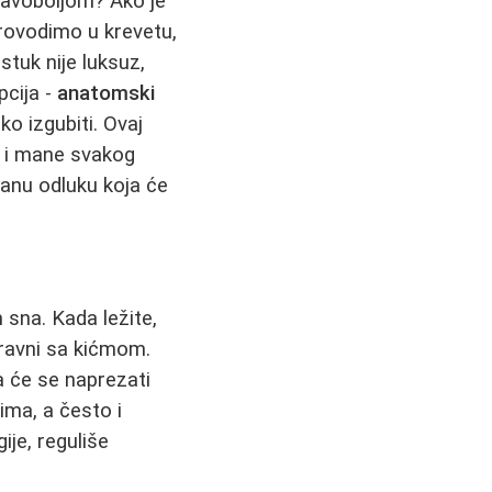
lavoboljom? Ako je
provodimo u krevetu,
stuk nije luksuz,
pcija -
anatomski
ko izgubiti. Ovaj
i i mane svakog
sanu odluku koja će
 sna. Kada ležite,
 ravni sa kićmom.
na će se naprezati
ima, a često i
ije, reguliše