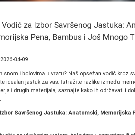
Vodič za Izbor Savršenog Jastuka: A
orijska Pena, Bambus i Još Mnogo 
2026-04-09
im snom i bolovima u vratu? Naš opsežan vodič kroz s
 idealan jastuk za vas. Istražite razlike između memo
rja i drugih materijala, saznajte kako ih održavati i do
.
Izbor Savršenog Jastuka: Anatomski, Memorijska 