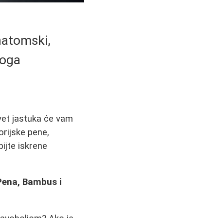
natomski,
Toga
vet jastuka će vam
rijske pene,
bijte iskrene
Pena, Bambus i