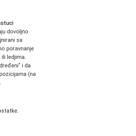
astuci
aju dovoljno
jnirani sa
lno poravnanje
li ledjima.
dređeni" i da
pozicijama (na
.
ostatke.