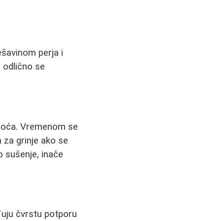
mešavinom perja i
i odlično se
punoća. Vremenom se
 za grinje ako se
o sušenje, inače
đuju čvrstu potporu