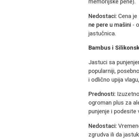
memorijske pene).
Nedostaci:
Cena je 
ne pere u mašini
- o
jastučnica.
Bambus i Silikonsk
Jastuci sa punjenje
popularniji, poseb
i odlično upija vlag
Prednosti:
Izuzetno
ogroman plus za ale
punjenje i podesite v
Nedostaci:
Vremenom
zgrudva ili da jastu