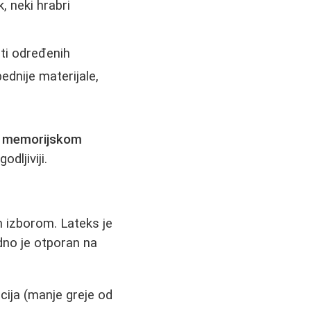
, neki hrabri
sti određenih
ednije materijale,
 memorijskom
dljiviji.
m izborom. Lateks je
odno je otporan na
cija (manje greje od