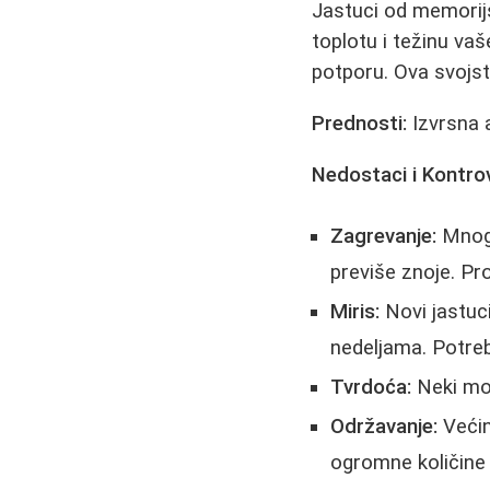
Jastuci od memorij
toplotu i težinu vaš
potporu. Ova svojst
Prednosti:
Izvrsna 
Nedostaci i Kontro
Zagrevanje:
Mnogi
previše znoje. Pr
Miris:
Novi jastuci
nedeljama. Potreb
Tvrdoća:
Neki mod
Održavanje:
Veći
ogromne količine 