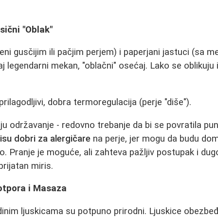
asični "Oblak"
jeni gusčijim ili pačjim perjem) i paperjani jastuci (sa 
j legendarni mekan, "oblačni" osećaj. Lako se oblikuju 
rilagodljivi, dobra termoregulacija (perje "diše").
u održavanje - redovno trebanje da bi se povratila 
isu dobri za alergičare
na perje, jer mogu da budu dom
o. Pranje je moguće, ali zahteva pažljiv postupak i dug
ijatan miris.
Potpora i Masaza
jdinim ljuskicama su potpuno prirodni. Ljuskice obezbe