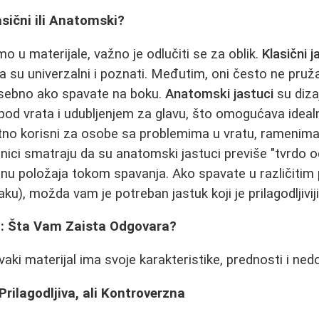
lasični ili Anatomski?
o u materijale, važno je odlučiti se za oblik.
Klasični j
 su univerzalni i poznati. Međutim, oni često ne pruž
osebno ako spavate na boku.
Anatomski jastuci
su diza
pod vrata i udubljenjem za glavu, što omogućava idea
tno korisni za osobe sa problemima u vratu, ramenima i
nici smatraju da su anatomski jastuci previše "tvrdo o
nu položaja tokom spavanja. Ako spavate u različitim 
ku), možda vam je potreban jastuk koji je prilagodljiviji
ja: Šta Vam Zaista Odgovara?
vaki materijal ima svoje karakteristike, prednosti i ned
rilagodljiva, ali Kontroverzna