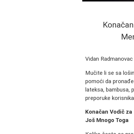
Konačan 
Mem
Vidan Radmanovac
Mučite li se sa loš
pomoći da pronađete
lateksa, bambusa, pe
preporuke korisnika
Konačan Vodič za 
Još Mnogo Toga