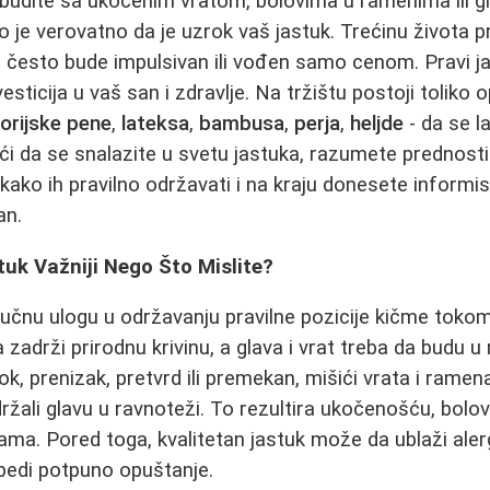
budite sa ukočenim vratom, bolovima u ramenima ili g
lo je verovatno da je uzrok vaš jastuk. Trećinu života 
ka često bude impulsivan ili vođen samo cenom. Pravi ja
ticija u vaš san i zdravlje. Na tržištu postoji toliko o
rijske pene
,
lateksa
,
bambusa
,
perja
,
heljde
- da se la
i da se snalazite u svetu jastuka, razumete prednost
 kako ih pravilno održavati i na kraju donesete informi
an.
uk Važniji Nego Što Mislite?
jučnu ulogu u održavanju pravilne pozicije kičme tokom
zadrži prirodnu krivinu, a glava i vrat treba da budu u
ok, prenizak, pretvrd ili premekan, mišići vrata i rame
ržali glavu u ravnoteži. To rezultira ukočenošću, bolov
ama. Pored toga, kvalitetan jastuk može da ublaži alerg
bedi potpuno opuštanje.