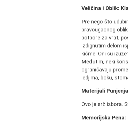
Veličina i Oblik: K
Pre nego što udubim
pravougaonog oblika
potpore za vrat, p
izdignutim delom is
kičme. Oni su izuze
Međutim, neki koris
ograničavaju prome
ledjima, boku, stoma
Materijali Punjen
Ovo je srž izbora. S
Memorijska Pena: P