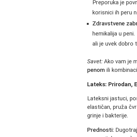
Preporuka je povr
korisnici ih peru 
Zdravstvene zabr
hemikalija u peni.
ali je uvek dobro 
Savet:
Ako vam je m
penom
ili kombinaci
Lateks: Prirodan, 
Lateksni jastuci, p
elastičan, pruža čvr
grinje i bakterije.
Prednosti:
Dugotraj