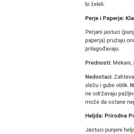
bi želeli.
Perje i Paperje: Kl
Perjani jastuci (pun
paperja) pružaju ona
prilagođavaju.
Prednosti:
Mekani, p
Nedostaci:
Zahtevaj
sležu i gube oblik.
N
ne održavaju pažljiv
može da ostane nepr
Heljda: Prirodna 
Jastuci punjeni hel