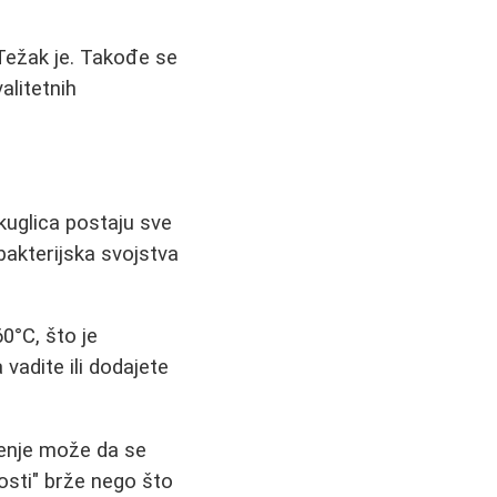
 Težak je. Takođe se
alitetnih
 kuglica postaju sve
akterijska svojstva
0°C, što je
vadite ili dodajete
enje može da se
josti" brže nego što