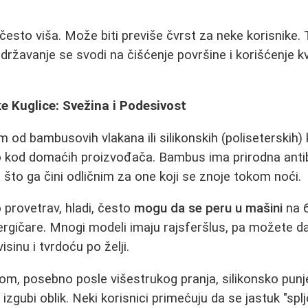
često viša. Može biti previše čvrst za neke korisnike.
državanje se svodi na čišćenje površine i korišćenje kv
e Kuglice: Svežina i Podesivost
m od bambusovih vlakana ili silikonskih (poliseterskih)
no kod domaćih proizvođača. Bambus ima prirodna antib
u, što ga čini odličnim za one koji se znoje tokom noći.
 provetrav, hladi, često
mogu da se peru u mašini
na 6
rgičare. Mnogi modeli imaju rajsferšlus, pa možete da 
isinu i tvrdoću po želji.
, posebno posle višestrukog pranja, silikonsko punj
k izgubi oblik. Neki korisnici primećuju da se jastuk "spl