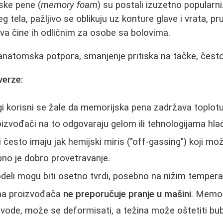
ske pene (
memory foam
) su postali izuzetno popularni
eg tela, pažljivo se oblikuju uz konture glave i vrata, p
va čine ih odličnim za osobe sa bolovima.
anatomska potpora, smanjenje pritiska na tačke, često
verze:
 korisni se žale da memorijska pena zadržava toplotu 
oizvođači na to odgovaraju gelom ili tehnologijama hla
 često imaju jak hemijski miris ("off-gassing") koji može
no je dobro provetravanje.
eli mogu biti osetno tvrdi, posebno na nižim temper
na proizvođača
ne preporučuje pranje u mašini
. Memor
vode, može se deformisati, a težina može oštetiti bu