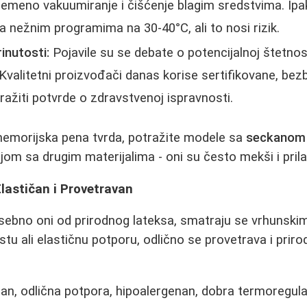
emeno vakuumiranje i čišćenje blagim sredstvima. Ipak
na nežnim programima na 30-40°C, ali to nosi rizik.
inutosti:
Pojavile su se debate o potencijalnoj štetno
 Kvalitetni proizvođači danas korise sertifikovane, bezb
tražiti potvrde o zdravstvenoj ispravnosti.
emorijska pena tvrda, potražite modele sa
seckanom
jom sa drugim materijalima - oni su često mekši i prilago
Elastičan i Provetravan
osebno oni od prirodnog lateksa, smatraju se vrhunski
stu ali elastičnu potporu, odlično se provetrava i prir
an, odlična potpora, hipoalergenan, dobra termoregula