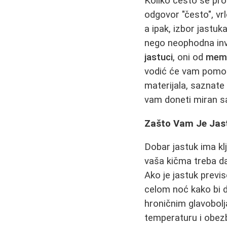
Koliko često se pro
odgovor "često", vr
a ipak, izbor jastu
nego neophodna inves
jastuci
, oni od
memo
vodić će vam pomoć
materijala, saznate
vam doneti miran s
Zašto Vam Je Jast
Dobar jastuk ima kl
vaša kičma treba da 
Ako je jastuk previs
celom noć kako bi d
hroničnim glavobolj
temperaturu i obez