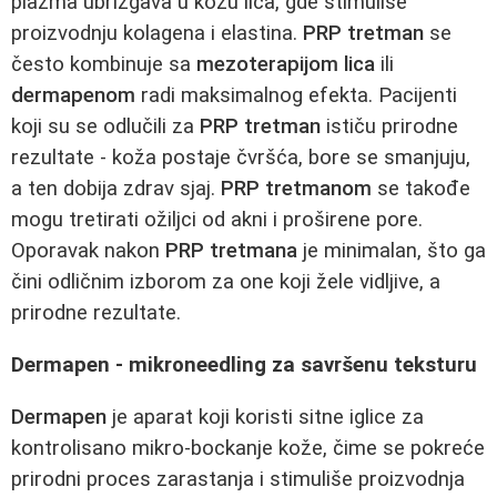
plazma ubrizgava u kožu lica, gde stimuliše
proizvodnju kolagena i elastina.
PRP tretman
se
često kombinuje sa
mezoterapijom lica
ili
dermapenom
radi maksimalnog efekta. Pacijenti
koji su se odlučili za
PRP tretman
ističu prirodne
rezultate - koža postaje čvršća, bore se smanjuju,
a ten dobija zdrav sjaj.
PRP tretmanom
se takođe
mogu tretirati ožiljci od akni i proširene pore.
Oporavak nakon
PRP tretmana
je minimalan, što ga
čini odličnim izborom za one koji žele vidljive, a
prirodne rezultate.
Dermapen - mikroneedling za savršenu teksturu
Dermapen
je aparat koji koristi sitne iglice za
kontrolisano mikro-bockanje kože, čime se pokreće
prirodni proces zarastanja i stimuliše proizvodnja