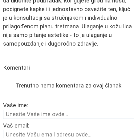
da
uklonite podbradak
, korigujete
grbu na nosu
,
podignete kapke ili jednostavno osvežite ten, ključ
je u konsultaciji sa stručnjakom i individualno
prilagođenom planu tretmana. Ulaganje u kožu lica
nije samo pitanje estetike - to je ulaganje u
samopouzdanje i dugoročno zdravlje.
Komentari
Trenutno nema komentara za ovaj članak.
Vaše ime:
Vaš email: