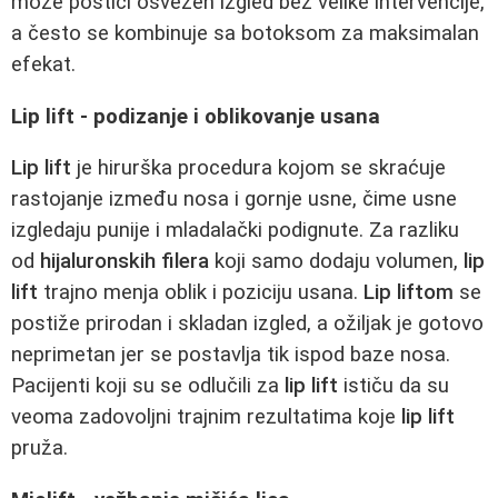
može postići osvežen izgled bez velike intervencije,
a često se kombinuje sa botoksom za maksimalan
efekat.
Lip lift - podizanje i oblikovanje usana
Lip lift
je hirurška procedura kojom se skraćuje
rastojanje između nosa i gornje usne, čime usne
izgledaju punije i mladalački podignute. Za razliku
od
hijaluronskih filera
koji samo dodaju volumen,
lip
lift
trajno menja oblik i poziciju usana.
Lip liftom
se
postiže prirodan i skladan izgled, a ožiljak je gotovo
neprimetan jer se postavlja tik ispod baze nosa.
Pacijenti koji su se odlučili za
lip lift
ističu da su
veoma zadovoljni trajnim rezultatima koje
lip lift
pruža.