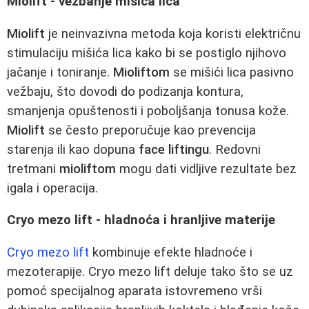
Miolift - vežbanje mišića lica
Miolift
je neinvazivna metoda koja koristi električnu
stimulaciju mišića lica kako bi se postiglo njihovo
jačanje i toniranje.
Mioliftom
se mišići lica pasivno
vežbaju, što dovodi do podizanja kontura,
smanjenja opuštenosti i poboljšanja tonusa kože.
Miolift
se često preporučuje kao prevencija
starenja ili kao dopuna
face liftingu
. Redovni
tretmani
mioliftom
mogu dati vidljive rezultate bez
igala i operacija.
Cryo mezo lift - hladnoća i hranljive materije
Cryo mezo lift
kombinuje efekte hladnoće i
mezoterapije. Cryo mezo lift deluje tako što se uz
pomoć specijalnog aparata istovremeno vrši