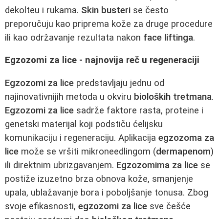
dekolteu i rukama.
Skin busteri
se često
preporučuju kao priprema kože za druge procedure
ili kao održavanje rezultata nakon
face liftinga
.
Egzozomi za lice - najnovija reč u regeneraciji
Egzozomi za lice
predstavljaju jednu od
najinovativnijih metoda u okviru
bioloških tretmana
.
Egzozomi za lice
sadrže faktore rasta, proteine i
genetski materijal koji podstiču ćelijsku
komunikaciju i regeneraciju. Aplikacija
egzozoma za
lice
može se vršiti mikroneedlingom (
dermapenom
)
ili direktnim ubrizgavanjem.
Egzozomima za lice
se
postiže izuzetno brza obnova kože, smanjenje
upala, ublažavanje bora i poboljšanje tonusa. Zbog
svoje efikasnosti,
egzozomi za lice
sve češće