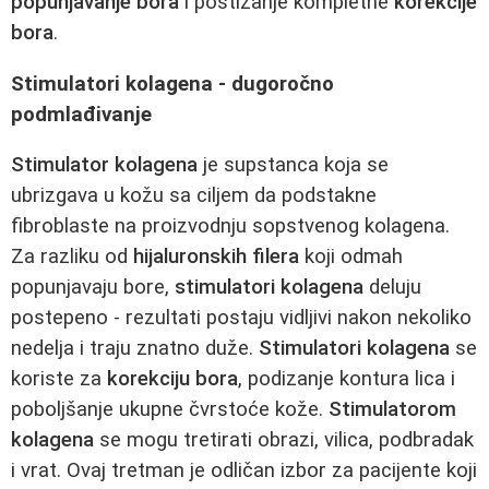
popunjavanje bora
i postizanje kompletne
korekcije
bora
.
Stimulatori kolagena - dugoročno
podmlađivanje
Stimulator kolagena
je supstanca koja se
ubrizgava u kožu sa ciljem da podstakne
fibroblaste na proizvodnju sopstvenog kolagena.
Za razliku od
hijaluronskih filera
koji odmah
popunjavaju bore,
stimulatori kolagena
deluju
postepeno - rezultati postaju vidljivi nakon nekoliko
nedelja i traju znatno duže.
Stimulatori kolagena
se
koriste za
korekciju bora
, podizanje kontura lica i
poboljšanje ukupne čvrstoće kože.
Stimulatorom
kolagena
se mogu tretirati obrazi, vilica, podbradak
i vrat. Ovaj tretman je odličan izbor za pacijente koji