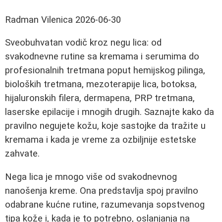
Radman Vilenica
2026-06-30
Sveobuhvatan vodič kroz negu lica: od
svakodnevne rutine sa kremama i serumima do
profesionalnih tretmana poput hemijskog pilinga,
bioloških tretmana, mezoterapije lica, botoksa,
hijaluronskih filera, dermapena, PRP tretmana,
laserske epilacije i mnogih drugih. Saznajte kako da
pravilno negujete kožu, koje sastojke da tražite u
kremama i kada je vreme za ozbiljnije estetske
zahvate.
Nega lica je mnogo više od svakodnevnog
nanošenja kreme. Ona predstavlja spoj pravilno
odabrane kućne rutine, razumevanja sopstvenog
tipa kože i, kada je to potrebno, oslanjanja na