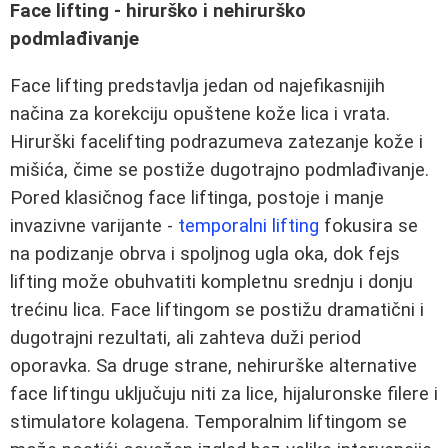
Face lifting - hirurško i nehirurško
podmlađivanje
Face lifting predstavlja jedan od najefikasnijih
načina za korekciju opuštene kože lica i vrata.
Hirurški facelifting podrazumeva zatezanje kože i
mišića, čime se postiže dugotrajno podmlađivanje.
Pored klasičnog face liftinga, postoje i manje
invazivne varijante -
temporalni lifting
fokusira se
na podizanje obrva i spoljnog ugla oka, dok fejs
lifting može obuhvatiti kompletnu srednju i donju
trećinu lica. Face liftingom se postižu dramatični i
dugotrajni rezultati, ali zahteva duži period
oporavka. Sa druge strane, nehirurške alternative
face liftingu uključuju niti za lice, hijaluronske filere i
stimulatore kolagena. Temporalnim liftingom se