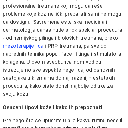
profesionalne tretmane koji mogu da reše
probleme koje kozmetički preparati sami ne mogu
da dostignu. Savremena estetska medicina i
dermatologija danas nude širok spektar procedura
- od hemijskog pilinga i bioloških tretmana, preko
mezoterapije lica
i PRP tretmana, pa sve do
naprednih tehnika poput face liftinga i stimulatora
kolagena. U ovom sveobuhvatnom vodiču
istražujemo sve aspekte nege lica, od osnovnih
sastojaka u kremama do najtraženijih estetskih
procedura, kako biste doneli najbolje odluke za
svoju kožu.
Osnovni tipovi kože i kako ih prepoznati
Pre nego što se upustite u bilo kakvu rutinu nege ili