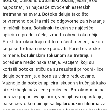
Botoks
, odnosno
botulinski toksin
, jedan je od
najpoznatijih i najčešće izvođenih estetskih
tretmana na svetu.
Botoks
deluje tako što
privremeno opušta mišiće odgovorne za stvaranje
mimičnih bora.
Botulinski toksin
se najčešće
aplicira u predelu čela, između obrva i oko očiju.
Efekti
botoksa
traju od tri do šest meseci, nakon
čega se tretman može ponoviti. Pored estetske
primene,
botulinskim toksinom
se tretiraju i
određena medicinska stanja. Pacijenti koji su
koristili
botoks
ističu da su rezultati prirodni - lice
deluje odmornije, a bore su vidno redukovane.
Važno je da
botoks
aplicira iskusan stručnjak kako
bi se izbegle neželjene posledice.
Botoksom
se ne
postiže popunjavanje bora, već njihovo opuštanje,
pa se često kombinuje sa
hijaluronskim filerima
za