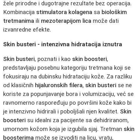
žele prirodne i dugotrajne rezultate bez operacija.
Kombinacija
stimulatora kolagena
sa
biološkim
tretmanima
ili
mezoterapijom lica
može dati
izvanredne efekte.
Skin busteri - intenzivna hidratacija iznutra
Skin busteri
, poznati i kao
skin boosteri
,
predstavljaju posebnu kategoriju tretmana koji se
fokusiraju na dubinsku hidrataciju kože. Za razliku
od klasičnih
hijaluronskih filera
,
skin busteri
se ne
koriste za popunjavanje bora i volumizaciju, već se
ravnomerno raspoređuju po površini kože kako bi
je intenzivno hidrirali i poboljšali njen kvalitet.
Skin
boosteri
su idealni za pacijente sa dehidriranom,
umornom kožom koja je izgubila sjaj. Tretman
skin
boosterima
može se izvoditi na licu, vratu,