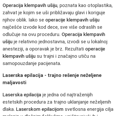
Operacija klempavih ušiju
, poznata kao otoplastika,
zahvat je kojim se uši približavaju glavi i koriguje
njihov oblik. Iako se
operacije klempavih ušiju
najčešće izvode kod dece, sve više odraslih se
odlučuje na ovu proceduru.
Operacija klempavih
ušiju
je relativno jednostavna, izvodi se u lokalnoj
anesteziji, a oporavak je brz. Rezultati
operacije
klempavih ušiju
su trajni i značajno utiču na
samopouzdanje pacijenata.
Laserska epilacija - trajno rešenje neželjene
maljavosti
Laserska epilacija
je jedna od najtraženijih
estetskih procedura za trajno uklanjanje neželjenih
dlaka.
Laserskom epilacijom
svetlosna energija cilja