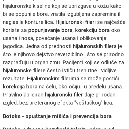
hijaluronske kiseline koji se ubrizgava u kožu kako
bi se popunile bore, vratila izgubljena zapremina ili
naglasile konture lica.
Hijaluronski fileri
se najčešće
koriste za
popunjavanje bora
,
korekciju bora
oko
usana i nosa, povećanje usana i oblikovanje
jagodica. Jedna od prednosti
hijaluronskih filera
je
što je njihovo dejstvo reverzibilno i što se prirodno
razgrađuju u organizmu. Pacijenti koji se odluče za
hijaluronske filere
često ističu trenutne i vidljive
rezultate.
Hijaluronskim filerima
se može postići i
korekcija bora
na čelu, oko očiju i u predelu usana.
Pravilno apliciran
hijaluronski filer
daje prirodan
izgled, bez preteranog efekta "veštačkog" lica.
Botoks - opuštanje mišića i prevencija bora