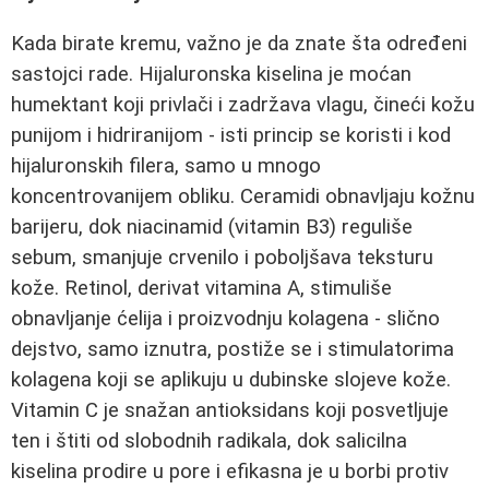
Kada birate kremu, važno je da znate šta određeni
sastojci rade. Hijaluronska kiselina je moćan
humektant koji privlači i zadržava vlagu, čineći kožu
punijom i hidriranijom - isti princip se koristi i kod
hijaluronskih filera, samo u mnogo
koncentrovanijem obliku. Ceramidi obnavljaju kožnu
barijeru, dok niacinamid (vitamin B3) reguliše
sebum, smanjuje crvenilo i poboljšava teksturu
kože. Retinol, derivat vitamina A, stimuliše
obnavljanje ćelija i proizvodnju kolagena - slično
dejstvo, samo iznutra, postiže se i stimulatorima
kolagena koji se aplikuju u dubinske slojeve kože.
Vitamin C je snažan antioksidans koji posvetljuje
ten i štiti od slobodnih radikala, dok salicilna
kiselina prodire u pore i efikasna je u borbi protiv