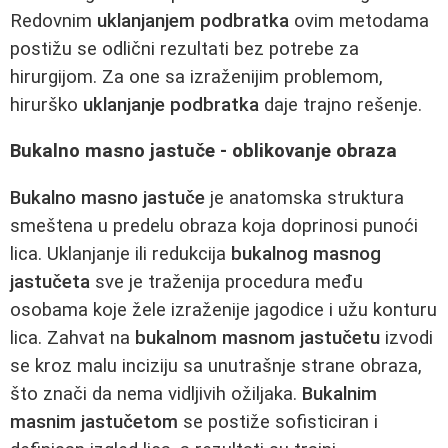
Redovnim
uklanjanjem podbratka
ovim metodama
postižu se odlični rezultati bez potrebe za
hirurgijom. Za one sa izraženijim problemom,
hirurško
uklanjanje podbratka
daje trajno rešenje.
Bukalno masno jastuče - oblikovanje obraza
Bukalno masno jastuče
je anatomska struktura
smeštena u predelu obraza koja doprinosi punoći
lica. Uklanjanje ili redukcija
bukalnog masnog
jastučeta
sve je traženija procedura među
osobama koje žele izraženije jagodice i užu konturu
lica. Zahvat na
bukalnom masnom jastučetu
izvodi
se kroz malu inciziju sa unutrašnje strane obraza,
što znači da nema vidljivih ožiljaka.
Bukalnim
masnim jastučetom
se postiže sofisticiran i