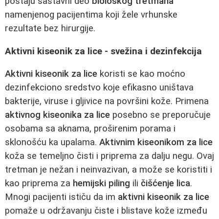
postaju sastavni deo
biološkog tretmana
namenjenog pacijentima koji žele vrhunske
rezultate bez hirurgije.
Aktivni kiseonik za lice - svežina i dezinfekcija
Aktivni kiseonik za lice
koristi se kao moćno
dezinfekciono sredstvo koje efikasno uništava
bakterije, viruse i gljivice na površini kože. Primena
aktivnog kiseonika za lice
posebno se preporučuje
osobama sa aknama, proširenim porama i
sklonošću ka upalama.
Aktivnim kiseonikom za lice
koža se temeljno čisti i priprema za dalju negu. Ovaj
tretman je nežan i neinvazivan, a može se koristiti i
kao priprema za
hemijski piling
ili
čišćenje lica
.
Mnogi pacijenti ističu da im
aktivni kiseonik za lice
pomaže u održavanju čiste i blistave kože između