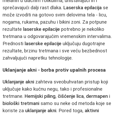
melanin u dlačnim folikulima, uništavajući ih i
sprečavajući dalji rast dlaka.
Laserska epilacija
se
može izvoditi na gotovo svim delovima tela - licu,
nogama, rukama, pazuhu i bikini zoni. Za potpune
rezultate
laserske epilacije
potrebno je nekoliko
tretmana u odgovarajućim vremenskim intervalima.
Prednosti
laserske epilacije
uključuju dugotrajne
rezultate, brzinu tretmana i sve veću bezbednost
zahvaljujući napretku tehnologije.
Uklanjanje akni - borba protiv upalnih procesa
Uklanjanje akni
zahteva sveobuhvatan pristup koji
uključuje kako kućnu negu, tako i profesionalne
tretmane.
Hemijski piling
,
čišćenje lica
,
dermapen
i
biološki tretmani
samo su neke od metoda koje se
koriste za
uklanjanje akni
. Pored toga,
aktivni