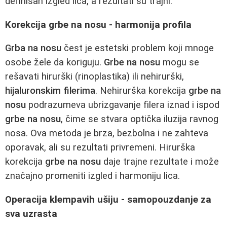
definisan izgled lica, a rezultati su trajni.
Korekcija grbe na nosu - harmonija profila
Grba na nosu
čest je estetski problem koji mnoge
osobe žele da koriguju.
Grbe na nosu
mogu se
rešavati hirurški (rinoplastika) ili nehirurški,
hijaluronskim filerima
. Nehirurška korekcija
grbe na
nosu
podrazumeva ubrizgavanje filera iznad i ispod
grbe na nosu
, čime se stvara optička iluzija ravnog
nosa. Ova metoda je brza, bezbolna i ne zahteva
oporavak, ali su rezultati privremeni. Hirurška
korekcija
grbe na nosu
daje trajne rezultate i može
značajno promeniti izgled i harmoniju lica.
Operacija klempavih ušiju - samopouzdanje za
sva uzrasta