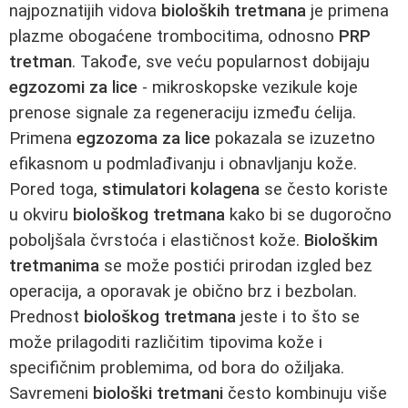
najpoznatijih vidova
bioloških tretmana
je primena
plazme obogaćene trombocitima, odnosno
PRP
tretman
. Takođe, sve veću popularnost dobijaju
egzozomi za lice
- mikroskopske vezikule koje
prenose signale za regeneraciju između ćelija.
Primena
egzozoma za lice
pokazala se izuzetno
efikasnom u podmlađivanju i obnavljanju kože.
Pored toga,
stimulatori kolagena
se često koriste
u okviru
biološkog tretmana
kako bi se dugoročno
poboljšala čvrstoća i elastičnost kože.
Biološkim
tretmanima
se može postići prirodan izgled bez
operacija, a oporavak je obično brz i bezbolan.
Prednost
biološkog tretmana
jeste i to što se
može prilagoditi različitim tipovima kože i
specifičnim problemima, od bora do ožiljaka.
Savremeni
biološki tretmani
često kombinuju više