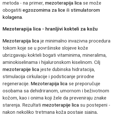
metoda - na primer,
mezoterapija lica
se može
obogatiti
egzozomima za lice
ili
stimulatorom
kolagena
.
Mezoterapija lica - hranljivi kokteli za kožu
Mezoterapija lica
je minimalno invazivna procedura
tokom koje se u površinske slojeve kože
ubrizgavaju kokteli bogati vitaminima, mineralima,
aminokiselinama i hijaluronskom kiselinom. Cilj
mezoterapije lica
jeste dubinska hidratacija,
stimulacija cirkulacije i podsticanje prirodne
regeneracije.
Mezoterapija lica
se preporučuje
osobama sa dehidriranom, umornom i beživotnom
kožom, kao i onima koji žele da preveniraju znake
starenja. Rezultati
mezoterapije lica
su postepeni -
nakon nekoliko tretmana koža postaje sjajna,