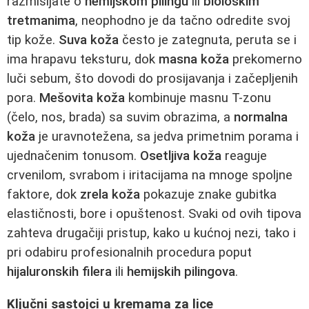
razmišljate o
hemijskom pilingu
ili
biološkim
tretmanima
, neophodno je da tačno odredite svoj
tip kože.
Suva koža
često je zategnuta, peruta se i
ima hrapavu teksturu, dok
masna koža
prekomerno
luči sebum, što dovodi do prosijavanja i začepljenih
pora.
Mešovita koža
kombinuje masnu T-zonu
(čelo, nos, brada) sa suvim obrazima, a
normalna
koža
je uravnotežena, sa jedva primetnim porama i
ujednačenim tonusom.
Osetljiva koža
reaguje
crvenilom, svrabom i iritacijama na mnoge spoljne
faktore, dok
zrela koža
pokazuje znake gubitka
elastičnosti, bore i opuštenost. Svaki od ovih tipova
zahteva drugačiji pristup, kako u kućnoj nezi, tako i
pri odabiru profesionalnih procedura poput
hijaluronskih filera
ili
hemijskih pilingova
.
Ključni sastojci u kremama za lice