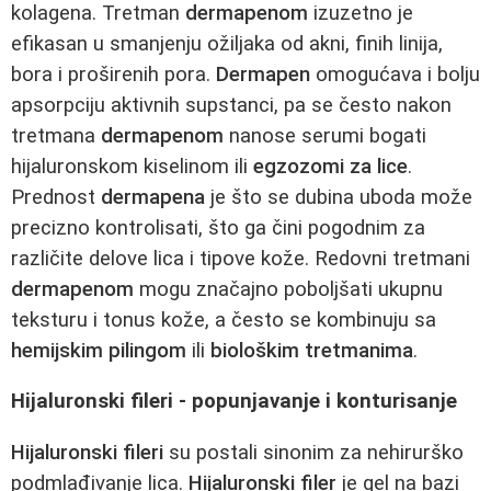
kolagena. Tretman
dermapenom
izuzetno je
efikasan u smanjenju ožiljaka od akni, finih linija,
bora i proširenih pora.
Dermapen
omogućava i bolju
apsorpciju aktivnih supstanci, pa se često nakon
tretmana
dermapenom
nanose serumi bogati
hijaluronskom kiselinom ili
egzozomi za lice
.
Prednost
dermapena
je što se dubina uboda može
precizno kontrolisati, što ga čini pogodnim za
različite delove lica i tipove kože. Redovni tretmani
dermapenom
mogu značajno poboljšati ukupnu
teksturu i tonus kože, a često se kombinuju sa
hemijskim pilingom
ili
biološkim tretmanima
.
Hijaluronski fileri - popunjavanje i konturisanje
Hijaluronski fileri
su postali sinonim za nehirurško
podmlađivanje lica.
Hijaluronski filer
je gel na bazi