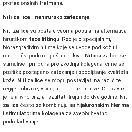
profesionalnih tretmana.
Niti za lice - nehirurško zatezanje
Niti za lice
su postale veoma popularna alternativa
hirurškom
face liftingu
. Reč je o specijalnim,
biorazgradivim nitima koje se uvode pod kožu i
mehanički podižu opuštena tkiva.
Nitima za lice
se
stimuliše i prirodna proizvodnja kolagena, čime se
postiže postepeno zatezanje i poboljšanje kvaliteta
kože.
Niti za lice
se mogu postavljati na različite
regije - obraze, vilicu, podbradak i obrve. Oporavak
je relativno brz, a rezultati traju i do dve godine.
Niti
za lice
često se kombinuju sa
hijaluronskim filerima
i
stimulatorima kolagena
za sveobuhvatno
podmlađivanje.