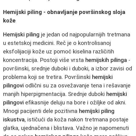
Hemijski piling - obnavljanje površinskog sloja
kože
Hemijski piling
je jedan od najpopularnijih tretmana
u estetskoj medicini. Reč je o kontrolisanoj
eksfolijaciji kože uz pomoć kiselina različitih
koncentracija. Postoji više vrsta
hemijskih pilinga
-
površinski, srednje duboki i duboki, a izbor zavisi od
problema koji se tretira. Površinski
hemijski
pilingovi
odlični su za osvežavanje tena i rešavanje
manjih hiperpigmentacija. Srednje duboki
hemijski
pilingovi
efikasnije deluju na bore i ožiljke od akni.
Mnogi pacijenti dele pozitivna
hemijski piling
iskustva
, ističući da koža nakon tretmana postaje
glatka, ujednačena i blistava. Važno je napomenuti