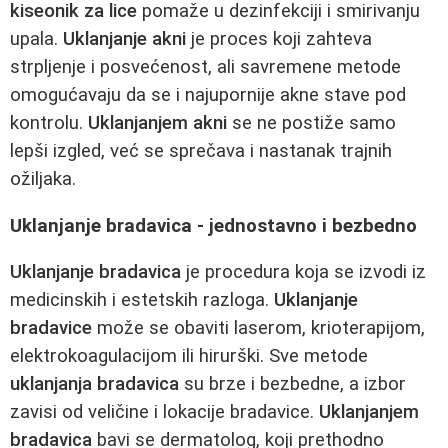
kiseonik za lice
pomaže u dezinfekciji i smirivanju
upala.
Uklanjanje akni
je proces koji zahteva
strpljenje i posvećenost, ali savremene metode
omogućavaju da se i najupornije akne stave pod
kontrolu.
Uklanjanjem akni
se ne postiže samo
lepši izgled, već se sprečava i nastanak trajnih
ožiljaka.
Uklanjanje bradavica - jednostavno i bezbedno
Uklanjanje bradavica
je procedura koja se izvodi iz
medicinskih i estetskih razloga.
Uklanjanje
bradavice
može se obaviti laserom, krioterapijom,
elektrokoagulacijom ili hirurški. Sve metode
uklanjanja bradavica
su brze i bezbedne, a izbor
zavisi od veličine i lokacije bradavice.
Uklanjanjem
bradavica
bavi se dermatolog, koji prethodno