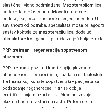
elastična i vidno podmlađena.
Mezoterapijom lica
se takođe može ciljano delovati na tamne
podočnjake, proširene pore i neujednačen ten. U
zavisnosti od potreba, specijalista može prilagoditi
sastav koktela za
mezoterapiju lica
, dodajući
stimulatore kolagena
ili peptide za još bolje efekte.
PRP tretman - regeneracija sopstvenom
plazmom
PRP tretman
, poznat i kao terapija plazmom
obogaćenom trombocitima, spada u red
bioloških
tretmana
koji koriste sopstvenu krv pacijenta za
podsticanje regeneracije.
PRP
se dobija
centrifugiranjem uzorka krvi, čime se izdvaja
plazma bogata faktorima rasta. Potom se ta