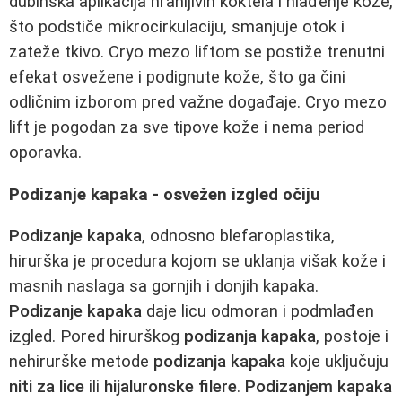
dubinska aplikacija hranljivih koktela i hlađenje kože,
što podstiče mikrocirkulaciju, smanjuje otok i
zateže tkivo. Cryo mezo liftom se postiže trenutni
efekat osvežene i podignute kože, što ga čini
odličnim izborom pred važne događaje. Cryo mezo
lift je pogodan za sve tipove kože i nema period
oporavka.
Podizanje kapaka - osvežen izgled očiju
Podizanje kapaka
, odnosno blefaroplastika,
hirurška je procedura kojom se uklanja višak kože i
masnih naslaga sa gornjih i donjih kapaka.
Podizanje kapaka
daje licu odmoran i podmlađen
izgled. Pored hirurškog
podizanja kapaka
, postoje i
nehirurške metode
podizanja kapaka
koje uključuju
niti za lice
ili
hijaluronske filere
.
Podizanjem kapaka