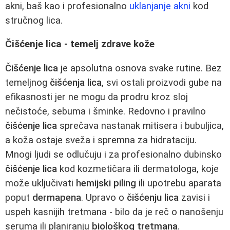
akni, baš kao i profesionalno
uklanjanje akni
kod
stručnog lica.
Čišćenje lica - temelj zdrave kože
Čišćenje lica
je apsolutna osnova svake rutine. Bez
temeljnog
čišćenja lica
, svi ostali proizvodi gube na
efikasnosti jer ne mogu da prodru kroz sloj
nečistoće, sebuma i šminke. Redovno i pravilno
čišćenje lica
sprečava nastanak mitisera i bubuljica,
a koža ostaje sveža i spremna za hidrataciju.
Mnogi ljudi se odlučuju i za profesionalno dubinsko
čišćenje lica
kod kozmetičara ili dermatologa, koje
može uključivati
hemijski piling
ili upotrebu aparata
poput
dermapena
. Upravo o
čišćenju lica
zavisi i
uspeh kasnijih tretmana - bilo da je reč o nanošenju
seruma ili planiranju
biološkog tretmana
.