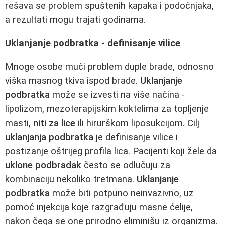
rešava se problem spuštenih kapaka i podočnjaka,
a rezultati mogu trajati godinama.
Uklanjanje podbratka - definisanje vilice
Mnoge osobe muči problem duple brade, odnosno
viška masnog tkiva ispod brade.
Uklanjanje
podbratka
može se izvesti na više načina -
lipolizom, mezoterapijskim koktelima za topljenje
masti,
niti za lice
ili hirurškom liposukcijom. Cilj
uklanjanja podbratka
je definisanje vilice i
postizanje oštrijeg profila lica. Pacijenti koji žele da
uklone podbradak
često se odlučuju za
kombinaciju nekoliko tretmana.
Uklanjanje
podbratka
može biti potpuno neinvazivno, uz
pomoć injekcija koje razgrađuju masne ćelije,
nakon čega se one prirodno eliminišu iz organizma.