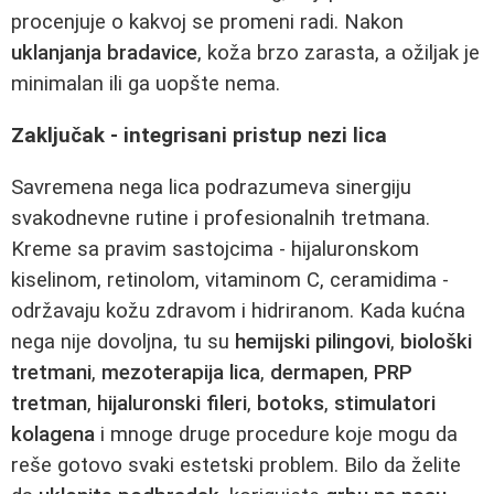
procenjuje o kakvoj se promeni radi. Nakon
uklanjanja bradavice
, koža brzo zarasta, a ožiljak je
minimalan ili ga uopšte nema.
Zaključak - integrisani pristup nezi lica
Savremena nega lica podrazumeva sinergiju
svakodnevne rutine i profesionalnih tretmana.
Kreme sa pravim sastojcima - hijaluronskom
kiselinom, retinolom, vitaminom C, ceramidima -
održavaju kožu zdravom i hidriranom. Kada kućna
nega nije dovoljna, tu su
hemijski pilingovi
,
biološki
tretmani
,
mezoterapija lica
,
dermapen
,
PRP
tretman
,
hijaluronski fileri
,
botoks
,
stimulatori
kolagena
i mnoge druge procedure koje mogu da
reše gotovo svaki estetski problem. Bilo da želite