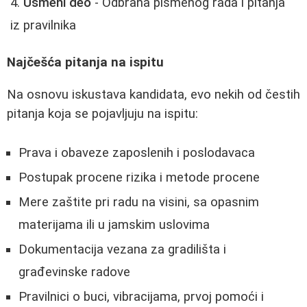
Usmeni deo
- Odbrana pismenog rada i pitanja
iz pravilnika
Najčešća pitanja na ispitu
Na osnovu iskustava kandidata, evo nekih od čestih
pitanja koja se pojavljuju na ispitu:
Prava i obaveze zaposlenih i poslodavaca
Postupak procene rizika i metode procene
Mere zaštite pri radu na visini, sa opasnim
materijama ili u jamskim uslovima
Dokumentacija vezana za gradilišta i
građevinske radove
Pravilnici o buci, vibracijama, prvoj pomoći i