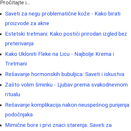
Pročitajte i...
Saveti za negu problematične kože - Kako birati
proizvode za akne
Estetski tretmani: Kako postići prirodan izgled bez
preterivanja
Kako Ukloniti Fleke na Licu - Najbolje Krema i
Tretmani
Rešavanje hormonskih bubuljica: Saveti i iskustva
Zašto volim šminku - Ljubav prema svakodnevnom
ritualu
Rešavanje komplikacija nakon neuspešnog punjenja
podočnjaka
Mimične bore i prvi znaci starenja: Saveti za