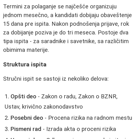
Termini za polaganje se najčešće organizuju
jednom mesečno, a kandidati dobijaju obaveštenje
15 dana pre ispita. Nakon podnošenja prijave, rok
za dobijanje poziva je do tri meseca. Postoje dva
tipa ispita - za saradnike i savetnike, sa različitim
obimima materije.
Struktura ispita
Stručni ispit se sastoji iz nekoliko delova:
Opšti deo
- Zakon o radu, Zakon o BZNR,
Ustav, krivično zakonodavstvo
Posebni deo
- Procena rizika na radnom mestu
Pismeni rad
- Izrada akta o proceni rizika