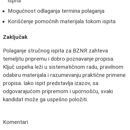
ispita
Mogućnost odlaganja termina polaganja
Korišćenje pomoćnih materijala tokom ispita
Zaključak
Polaganje stručnog ispita za BZNR zahteva
temeljitu pripremu i dobro poznavanje propisa.
Ključ uspeha leži u sistematičnom radu, pravilnom
odabiru materijala i razumevanju praktične primene
propisa. Iako ispit predstavlja izazov, sa
odgovarajućom pripremom i upornošću, svaki
kandidat može ga uspešno položiti.
Komentari