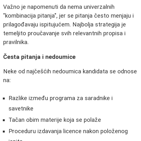
Važno je napomenuti da nema univerzalnih
"kombinacija pitanja", jer se pitanja često menjaju i
prilagođavaju ispitujućem. Najbolja strategija je
temeljito proučavanje svih relevantnih propisa i
pravilnika.
Česta pitanja i nedoumice
Neke od najčešćih nedoumica kandidata se odnose
na:
Razlike između programa za saradnike i
savetnike
Tačan obim materije koja se polaže
Proceduru izdavanja licence nakon položenog