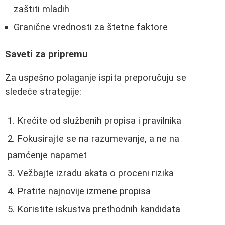
zaštiti mladih
Granične vrednosti za štetne faktore
Saveti za pripremu
Za uspešno polaganje ispita preporučuju se
sledeće strategije:
Krećite od službenih propisa i pravilnika
Fokusirajte se na razumevanje, a ne na
pamćenje napamet
Vežbajte izradu akata o proceni rizika
Pratite najnovije izmene propisa
Koristite iskustva prethodnih kandidata