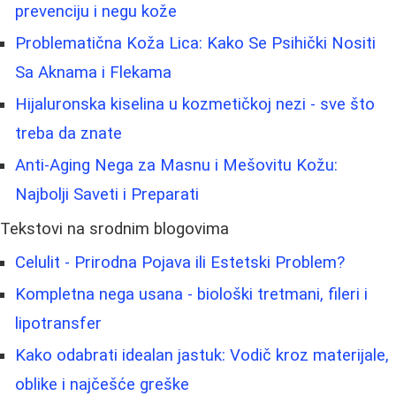
prevenciju i negu kože
Problematična Koža Lica: Kako Se Psihički Nositi
Sa Aknama i Flekama
Hijaluronska kiselina u kozmetičkoj nezi - sve što
treba da znate
Anti-Aging Nega za Masnu i Mešovitu Kožu:
Najbolji Saveti i Preparati
Tekstovi na srodnim blogovima
Celulit - Prirodna Pojava ili Estetski Problem?
Kompletna nega usana - biološki tretmani, fileri i
lipotransfer
Kako odabrati idealan jastuk: Vodič kroz materijale,
oblike i najčešće greške