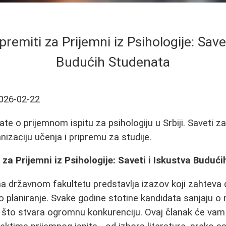
remiti za Prijemni iz Psihologije: Save
Budućih Studenata
026-02-22
te o prijemnom ispitu za psihologiju u Srbiji. Saveti z
izaciju učenja i pripremu za studije.
 za Prijemni iz Psihologije: Saveti i Iskustva Buduć
 na državnom fakultetu predstavlja izazov koji zahteva
o planiranje. Svake godine stotine kandidata sanjaju 
što stvara ogromnu konkurenciju. Ovaj članak će va