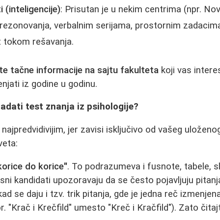
(inteligencije)
: Prisutan je u nekim centrima (npr. Nov
rezonovanja, verbalnim serijama, prostornim zadacima
t tokom rešavanja.
te tačne informacije na sajtu fakulteta
koji vas interes
jati iz godine u godinu.
adati test znanja iz psihologije?
ajpredvidivijim, jer zavisi isključivo od vašeg uloženo
veta:
korice do korice"
. To podrazumeva i fusnote, tabele, sl
sni kandidati upozoravaju da se često pojavljuju pitanja
ad se daju i tzv. trik pitanja, gde je jedna reč izmenjen
. "Krač i Krečfild" umesto "Kreč i Kračfild"). Zato čita