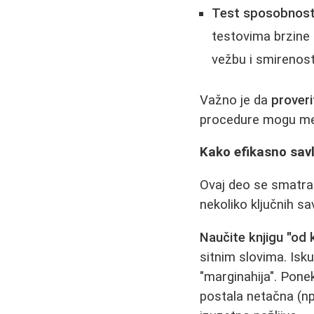
Test sposobnosti 
testovima brzine 
vežbu i smirenos
Važno je da
proveri
procedure mogu men
Kako efikasno savl
Ovaj deo se smatra n
nekoliko ključnih sa
Naučite knjigu "od 
sitnim slovima. Isku
"marginahija". Ponek
postala netačna (npr