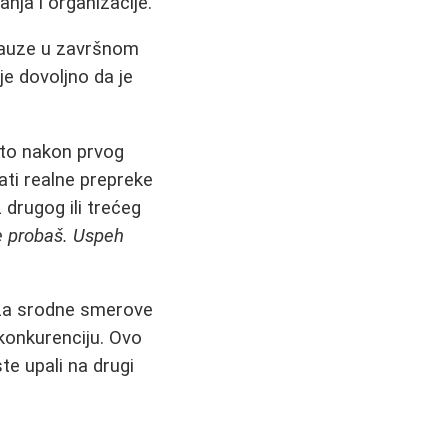
nja i organizacije.
pauze u završnom
e dovoljno da je
ito nakon prvog
ati realne prepreke
 drugog ili trećeg
e probaš. Uspeh
i za srodne smerove
u konkurenciju. Ovo
te upali na drugi