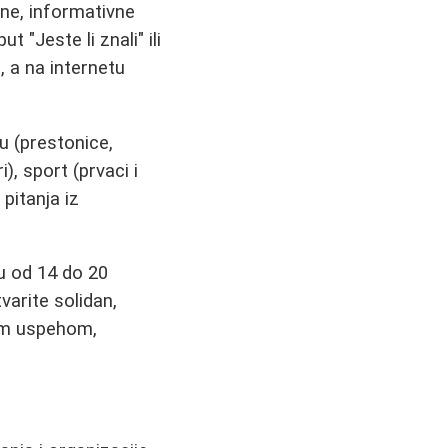
ine, informativne
 "Jeste li znali" ili
", a na internetu
iju (prestonice,
), sport (prvaci i
pitanja iz
u od 14 do 20
varite solidan,
kim uspehom,