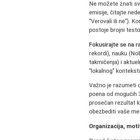
Ne možete znati sv
emisije, čitajte ned
"Verovali ili ne"). K
postoje brojni testo
Fokusirajte se na ra
rekordi), nauku (Nob
takmičenja) i aktue
"lokalnog" kontekst
Važno je razumeti d
poena od mogućih 30.
prosečan rezultat k
obezbediti vaše mest
Organizacija, moti