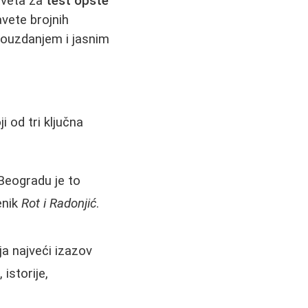
saveta za
test opšte
avete brojnih
pouzdanjem i jasnim
i od tri ključna
 Beogradu je to
enik
Rot i Radonjić
.
ja najveći izazov
 istorije,