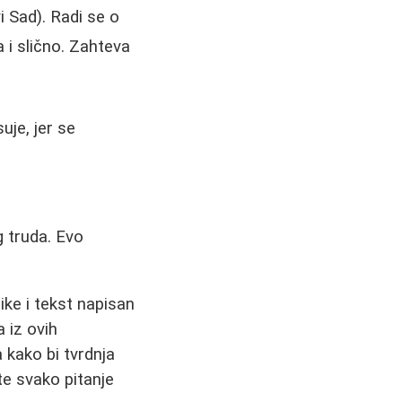
i Sad). Radi se o
 i slično. Zahteva
uje, jer se
g truda. Evo
ike i tekst napisan
 iz ovih
a kako bi tvrdnja
jte svako pitanje