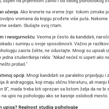
, uspeh na prijemnom zavisi i od vašeg psihološkog sta
an učenja
. Ako krenete na vreme (npr. tokom zimske 
ovoljno vremena da knjigu prođete više puta. Nekome j
ome sedam. Slušajte svoj ritam.
om i nesigurnošću
. Veoma je često da kandidati, naroč
lokadu i sumnju u svoje sposobnosti. Važno je razlikov
hologiju zaista želite, ne odustajte. Mnogi su upisali iz
e jedna studentkinja rekla:
"Nikad nećeš ni uspeti ako n
nešto probaš."
tivnoj opciji
. Mnogi kandidati se paralelno prijavljuju 
a ili andragogija, koji imaju sličnu literaturu, ali manj
n B", mada treba biti oprezan sa listom želja da ne bi s
o na upis na psihologiju ako se kasnije oslobodi mesto.
 upisa? Realnost studija psihologije