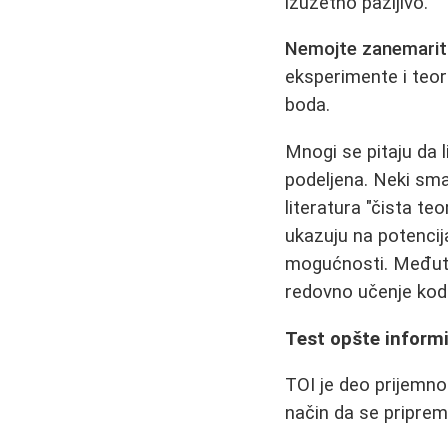
izuzetno pažljivo.
Nemojte zanemariti
eksperimente i teori
boda.
Mnogi se pitaju da l
podeljena. Neki sma
literatura "čista te
ukazuju na potencija
mogućnosti. Međuti
redovno učenje kod
Test opšte informi
TOI je deo prijemnog
način da se priprem