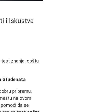
ti i Iskustva
a test znanja, opštu
ih Studenata
 dobru pripremu,
o mestu na ovom
m pomoći da se