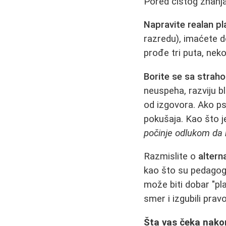
Pored čistog znanja
Napravite realan pl
razredu), imaćete d
prođe tri puta, nek
Borite se sa strah
neuspeha, razviju b
od izgovora. Ako psi
pokušaja. Kao što j
počinje odlukom da 
Razmislite o
alterna
kao što su pedagogij
može biti dobar "pla
smer i izgubili prav
Šta vas čeka nakon