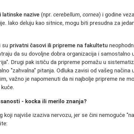
 latinske nazive
(npr.
cerebellum
,
cornea
) i godine ve
je. Iako deluju kao sitnice, mogu biti presudna za jeda
i su
privatni časovi ili pripreme na fakultetu
neophodni.
traju da su dovoljne dobra organizacija i samostalno uč
orija". Drugi pak ističu da pripreme pomažu u sistematiza
lno "zahvalna" pitanja. Odluka zavisi od vašeg načina u
m, važno je napomenuti da ni najbolje pripreme ne m
 kuće.
sanosti - kocka ili merilo znanja?
 koji najviše izaziva nervozu, jer se čini nemoguće "nau
ite: