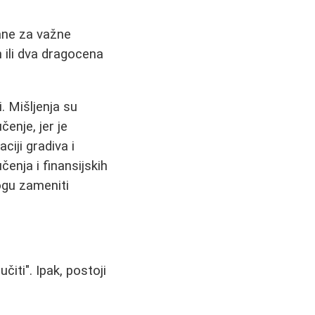
zane za važne
n ili dva dragocena
 Mišljenja su
enje, jer je
ciji gradiva i
čenja i finansijskih
ogu zameniti
čiti". Ipak, postoji