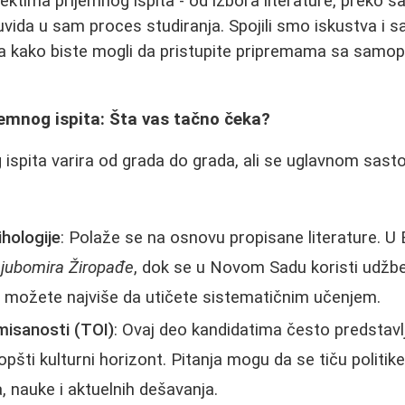
ktima prijemnog ispita - od izbora literature, preko 
 uvida u sam proces studiranja. Spojili smo iskustva i s
ta kako biste mogli da pristupite pripremama sa samo
jemnog ispita: Šta vas tačno čeka?
ispita varira od grada do grada, ali se uglavnom sastoj
ihologije
: Polaže se na osnovu propisane literature. U
jubomira Žiropađe
, dok se u Novom Sadu koristi udžb
i možete najviše da utičete sistematičnim učenjem.
misanosti (TOI)
: Ovaj deo kandidatima često predstavl
opšti kulturni horizont. Pitanja mogu da se tiču politike,
, nauke i aktuelnih dešavanja.