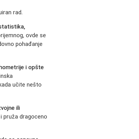
uiran rad.
statistika,
 prijemnog, ovde se
edovno pohađanje
hometrije i opšte
tinska
 kada učite nešto
vojne ili
 i pruža dragoceno