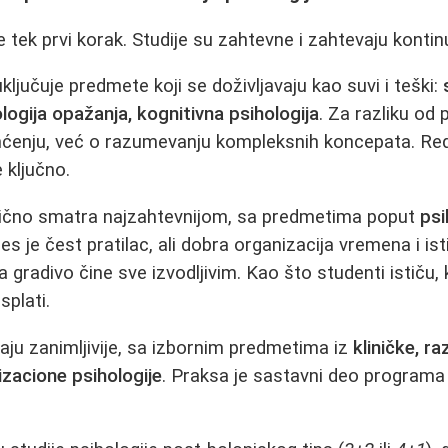
je tek prvi korak. Studije su zahtevne i zahtevaju kontin
ljučuje predmete koji se doživljavaju kao suvi i teški:
logija opažanja, kognitivna psihologija
. Za razliku od
ćenju, već o razumevanju kompleksnih koncepata. R
e ključno.
ično smatra najzahtevnijom, sa predmetima poput
psi
res je čest pratilac, ali dobra organizacija vremena i is
 gradivo čine sve izvodljivim. Kao što studenti ističu,
splati.
aju zanimljivije, sa izbornim predmetima iz
kliničke, raz
izacione psihologije
. Praksa je sastavni deo programa