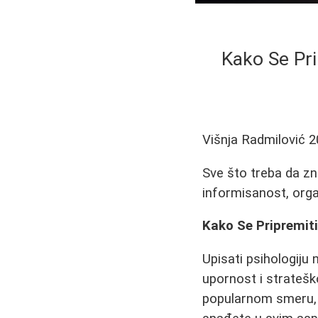
Kako Se Prip
Višnja Radmilović
2
Sve što treba da zna
informisanost, organ
Kako Se Pripremiti
Upisati psihologiju
upornost i stratešk
popularnom smeru, 