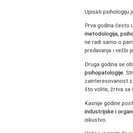
Upisati psihologiju 
Prva godina često uk
metodologija, psiho
ne radi samo o pam
predavanja i vežbi j
Druga godina se ob
psihopatologije
. St
zainteresovanost za
što volite, žrtva se i
Kasnije godine post
industrijske i organ
iskustvo.