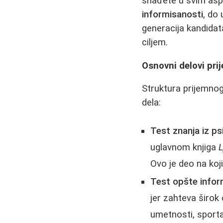
snađete u svim aspe
informisanosti
, do
generacija kandida
ciljem.
Osnovni delovi pri
Struktura prijemnog 
dela:
Test znanja iz ps
uglavnom knjiga
L
Ovo je deo na koj
Test opšte infor
jer zahteva širok 
umetnosti, sporta