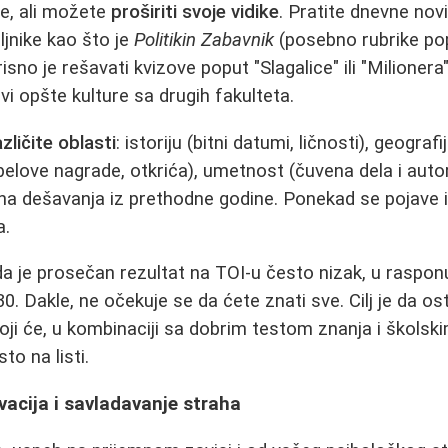
e, ali možete
proširiti svoje vidike
. Pratite dnevne nov
eljnike kao što je
Politikin Zabavnik
(posebno rubrike poput
orisno je rešavati kvizove poput "Slagalice" ili "Milionera
vi opšte kulture sa drugih fakulteta.
zličite oblasti
: istoriju (bitni datumi, ličnosti), geograf
elove nagrade, otkrića), umetnost (čuvena dela i autori
lna dešavanja iz prethodne godine. Ponekad se pojave i 
a.
a je prosečan rezultat na TOI-u često nizak, u raspon
 Dakle, ne očekuje se da ćete znati sve. Cilj je da ost
oji će, u kombinaciji sa dobrim testom znanja i škols
o na listi.
vacija i savladavanje straha