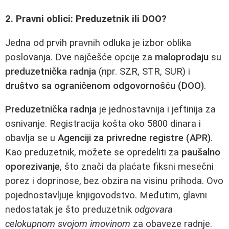
2. Pravni oblici: Preduzetnik ili DOO?
Jedna od prvih pravnih odluka je izbor oblika
poslovanja. Dve najčešće opcije za
maloprodaju
su
preduzetnička radnja
(npr. SZR, STR, SUR) i
društvo sa ograničenom odgovornošću (DOO)
.
Preduzetnička radnja
je jednostavnija i jeftinija za
osnivanje. Registracija košta oko 5800 dinara i
obavlja se u
Agenciji za privredne registre (APR)
.
Kao preduzetnik, možete se opredeliti za
paušalno
oporezivanje
, što znači da plaćate fiksni mesečni
porez i doprinose, bez obzira na visinu prihoda. Ovo
pojednostavljuje knjigovodstvo. Međutim, glavni
nedostatak je što preduzetnik
odgovara
celokupnom svojom imovinom
za obaveze radnje.