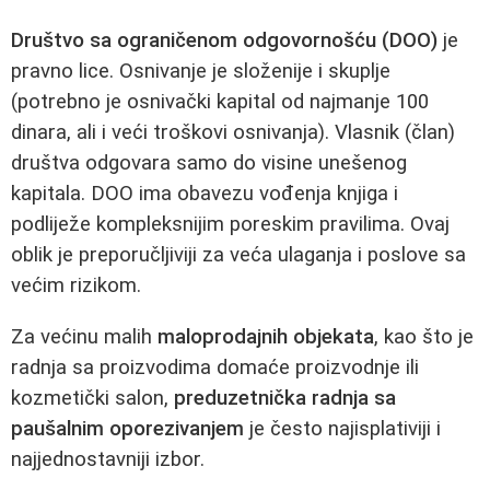
Društvo sa ograničenom odgovornošću (DOO)
je
pravno lice. Osnivanje je složenije i skuplje
(potrebno je osnivački kapital od najmanje 100
dinara, ali i veći troškovi osnivanja). Vlasnik (član)
društva odgovara samo do visine unešenog
kapitala. DOO ima obavezu vođenja knjiga i
podliježe kompleksnijim poreskim pravilima. Ovaj
oblik je preporučljiviji za veća ulaganja i poslove sa
većim rizikom.
Za većinu malih
maloprodajnih objekata
, kao što je
radnja sa proizvodima domaće proizvodnje ili
kozmetički salon,
preduzetnička radnja sa
paušalnim oporezivanjem
je često najisplativiji i
najjednostavniji izbor.