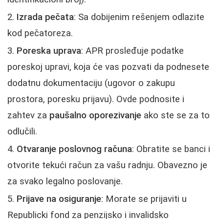
Izrada pečata
: Sa dobijenim rešenjem odlazite
kod pečatoreza.
Poreska uprava
: APR prosleđuje podatke
poreskoj upravi, koja će vas pozvati da podnesete
dodatnu dokumentaciju (ugovor o zakupu
prostora, poresku prijavu). Ovde podnosite i
zahtev za
paušalno oporezivanje
ako ste se za to
odlučili.
Otvaranje poslovnog računa
: Obratite se banci i
otvorite tekući račun za vašu radnju. Obavezno je
za svako legalno poslovanje.
Prijave na osiguranje
: Morate se prijaviti u
Republicki fond za penzijsko i invalidsko