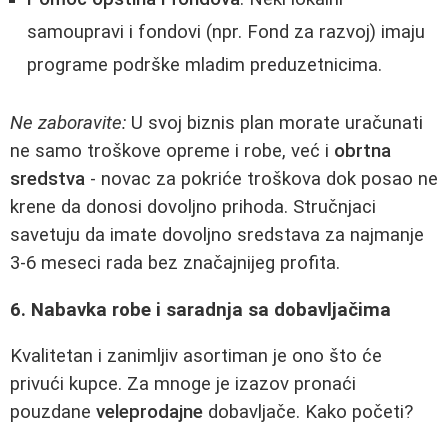
samoupravi i fondovi (npr. Fond za razvoj) imaju
programe podrške mladim preduzetnicima.
Ne zaboravite:
U svoj biznis plan morate uračunati
ne samo troškove opreme i robe, već i
obrtna
sredstva
- novac za pokriće troškova dok posao ne
krene da donosi dovoljno prihoda. Stručnjaci
savetuju da imate dovoljno sredstava za najmanje
3-6 meseci rada bez značajnijeg profita.
6. Nabavka robe i saradnja sa dobavljačima
Kvalitetan i zanimljiv asortiman je ono što će
privući kupce. Za mnoge je izazov pronaći
pouzdane
veleprodajne
dobavljače. Kako početi?