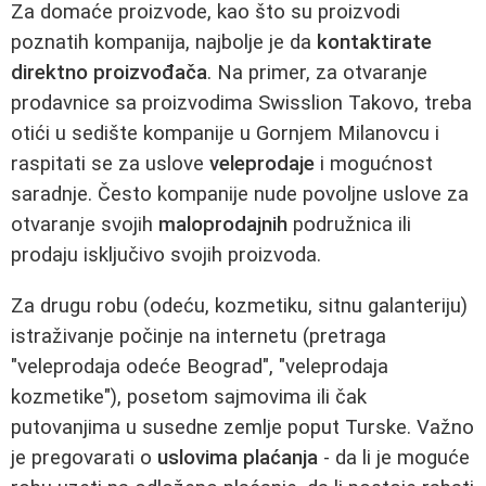
Za domaće proizvode, kao što su proizvodi
poznatih kompanija, najbolje je da
kontaktirate
direktno proizvođača
. Na primer, za otvaranje
prodavnice sa proizvodima Swisslion Takovo, treba
otići u sedište kompanije u Gornjem Milanovcu i
raspitati se za uslove
veleprodaje
i mogućnost
saradnje. Često kompanije nude povoljne uslove za
otvaranje svojih
maloprodajnih
podružnica ili
prodaju isključivo svojih proizvoda.
Za drugu robu (odeću, kozmetiku, sitnu galanteriju)
istraživanje počinje na internetu (pretraga
"veleprodaja odeće Beograd", "veleprodaja
kozmetike"), posetom sajmovima ili čak
putovanjima u susedne zemlje poput Turske. Važno
je pregovarati o
uslovima plaćanja
- da li je moguće