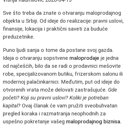
Sve što treba da znate o otvaranju maloprodajnog
objekta u Srbiji. Od ideje do realizacije: pravni uslovi,
finansije, lokacija i praktični saveti za buduće
preduzetnike.
Puno ljudi sanja o tome da postane svoj gazda.
Ideja o otvaranju sopstvene
maloprodaje
je jedna
od najčešćih, bilo da se radi o prodavnici mešovite
robe, specijalizovanom butiku, frizerskom salonu ili
modernoj palačinkarnici. Međutim, put od ideje do
otvorenih vrata može delovati zastrašujuće.
Gde
početi? Koji su pravni uslovi? Koliki je potreban
kapital?
Ovaj članak će vam pružiti sveobuhvatan
pregled koraka i razmatranja neophodnih za
uspešno pokretanje vašeg
maloprodajnog biznisa
.