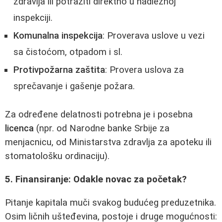
zdravlja ili potražiti direktno u nadležnoj
inspekciji.
Komunalna inspekcija
: Proverava uslove u vezi
sa čistoćom, otpadom i sl.
Protivpožarna zaštita
: Provera uslova za
sprečavanje i gašenje požara.
Za određene delatnosti potrebna je i posebna
licenca
(npr. od Narodne banke Srbije za
menjacnicu, od Ministarstva zdravlja za apoteku ili
stomatološku ordinaciju).
5. Finansiranje: Odakle novac za početak?
Pitanje kapitala muči svakog budućeg preduzetnika.
Osim ličnih ušteđevina, postoje i druge mogućnosti: