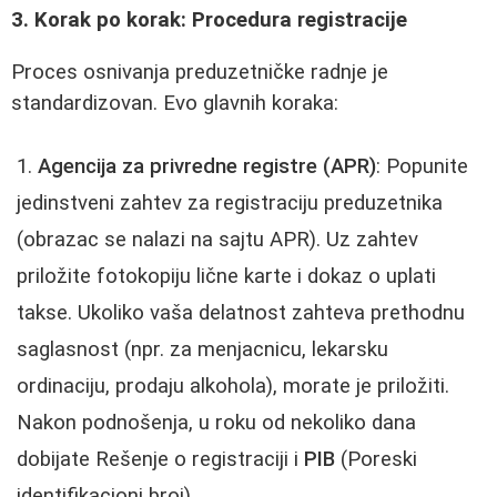
3. Korak po korak: Procedura registracije
Proces osnivanja preduzetničke radnje je
standardizovan. Evo glavnih koraka:
Agencija za privredne registre (APR)
: Popunite
jedinstveni zahtev za registraciju preduzetnika
(obrazac se nalazi na sajtu APR). Uz zahtev
priložite fotokopiju lične karte i dokaz o uplati
takse. Ukoliko vaša delatnost zahteva prethodnu
saglasnost (npr. za menjacnicu, lekarsku
ordinaciju, prodaju alkohola), morate je priložiti.
Nakon podnošenja, u roku od nekoliko dana
dobijate Rešenje o registraciji i
PIB
(Poreski
identifikacioni broj).