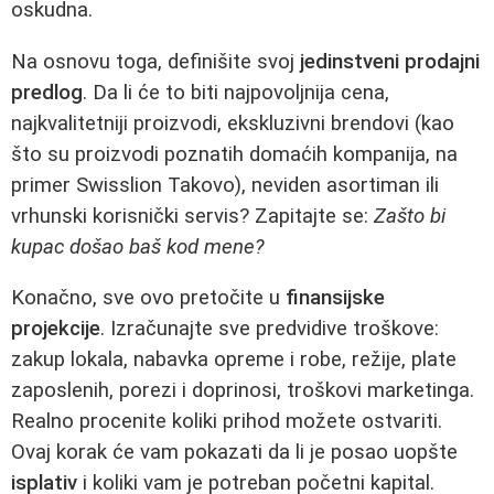
oskudna.
Na osnovu toga, definišite svoj
jedinstveni prodajni
predlog
. Da li će to biti najpovoljnija cena,
najkvalitetniji proizvodi, ekskluzivni brendovi (kao
što su proizvodi poznatih domaćih kompanija, na
primer Swisslion Takovo), neviden asortiman ili
vrhunski korisnički servis? Zapitajte se:
Zašto bi
kupac došao baš kod mene?
Konačno, sve ovo pretočite u
finansijske
projekcije
. Izračunajte sve predvidive troškove:
zakup lokala, nabavka opreme i robe, režije, plate
zaposlenih, porezi i doprinosi, troškovi marketinga.
Realno procenite koliki prihod možete ostvariti.
Ovaj korak će vam pokazati da li je posao uopšte
isplativ
i koliki vam je potreban početni kapital.