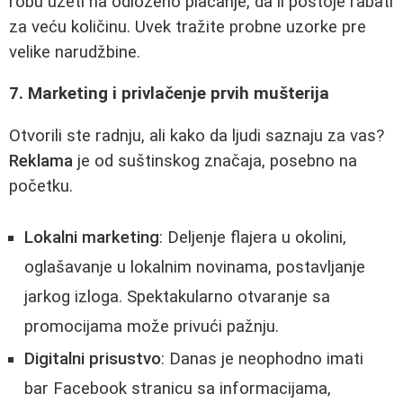
robu uzeti na odloženo plaćanje, da li postoje rabati
za veću količinu. Uvek tražite probne uzorke pre
velike narudžbine.
7. Marketing i privlačenje prvih mušterija
Otvorili ste radnju, ali kako da ljudi saznaju za vas?
Reklama
je od suštinskog značaja, posebno na
početku.
Lokalni marketing
: Deljenje flajera u okolini,
oglašavanje u lokalnim novinama, postavljanje
jarkog izloga. Spektakularno otvaranje sa
promocijama može privući pažnju.
Digitalni prisustvo
: Danas je neophodno imati
bar Facebook stranicu sa informacijama,