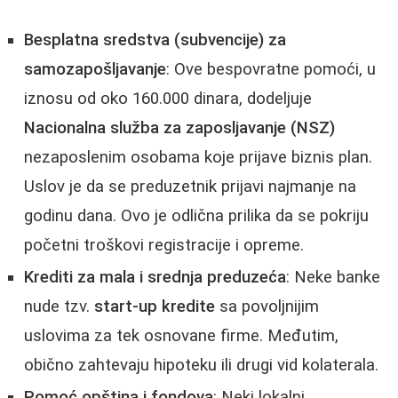
Besplatna sredstva (subvencije) za
samozapošljavanje
: Ove bespovratne pomoći, u
iznosu od oko 160.000 dinara, dodeljuje
Nacionalna služba za zaposljavanje (NSZ)
nezaposlenim osobama koje prijave biznis plan.
Uslov je da se preduzetnik prijavi najmanje na
godinu dana. Ovo je odlična prilika da se pokriju
početni troškovi registracije i opreme.
Krediti za mala i srednja preduzeća
: Neke banke
nude tzv.
start-up kredite
sa povoljnijim
uslovima za tek osnovane firme. Međutim,
obično zahtevaju hipoteku ili drugi vid kolaterala.
Pomoć opština i fondova
: Neki lokalni