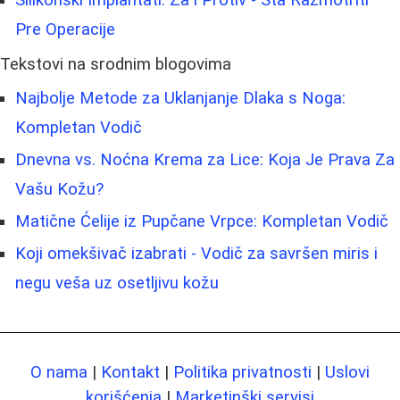
Pre Operacije
Tekstovi na srodnim blogovima
Najbolje Metode za Uklanjanje Dlaka s Noga:
Kompletan Vodič
Dnevna vs. Noćna Krema za Lice: Koja Je Prava Za
Vašu Kožu?
Matične Ćelije iz Pupčane Vrpce: Kompletan Vodič
Koji omekšivač izabrati - Vodič za savršen miris i
negu veša uz osetljivu kožu
O nama
|
Kontakt
|
Politika privatnosti
|
Uslovi
korišćenja
|
Marketinški servisi