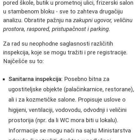
pored škole, butik u prometnoj ulici, frizerski salon
u stambenom bloku - sve to zahteva drugačiju
analizu. Obratite pažnju na
zakupni ugovor, veličinu
prostora, raspored, pristupačnost i parking
.
Za rad su neophodne saglasnosti različitih
inspekcija, koje se mogu tražiti i pre registracije.
Najčešće su to:
Sanitarna inspekcija
: Posebno bitna za
ugostiteljske objekte (palačinkarnice, restorane),
ali i za kozmetičke salone. Propisuje uslove o
higijeni, ventilaciji, vodovodu, odvodnji i veličini
prostorija (npr. da li WC mora biti u lokalu).
Informacije se mogu naći na sajtu Ministarstva