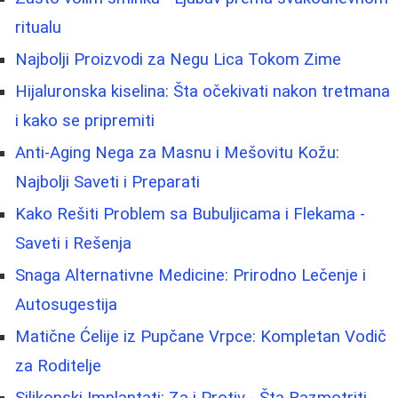
ritualu
Najbolji Proizvodi za Negu Lica Tokom Zime
Hijaluronska kiselina: Šta očekivati nakon tretmana
i kako se pripremiti
Anti-Aging Nega za Masnu i Mešovitu Kožu:
Najbolji Saveti i Preparati
Kako Rešiti Problem sa Bubuljicama i Flekama -
Saveti i Rešenja
Snaga Alternativne Medicine: Prirodno Lečenje i
Autosugestija
Matične Ćelije iz Pupčane Vrpce: Kompletan Vodič
za Roditelje
Silikonski Implantati: Za i Protiv - Šta Razmotriti