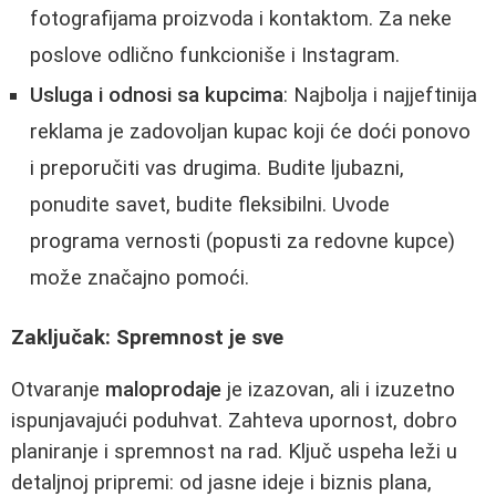
fotografijama proizvoda i kontaktom. Za neke
poslove odlično funkcioniše i Instagram.
Usluga i odnosi sa kupcima
: Najbolja i najjeftinija
reklama je zadovoljan kupac koji će doći ponovo
i preporučiti vas drugima. Budite ljubazni,
ponudite savet, budite fleksibilni. Uvode
programa vernosti (popusti za redovne kupce)
može značajno pomoći.
Zaključak: Spremnost je sve
Otvaranje
maloprodaje
je izazovan, ali i izuzetno
ispunjavajući poduhvat. Zahteva upornost, dobro
planiranje i spremnost na rad. Ključ uspeha leži u
detaljnoj pripremi: od jasne ideje i biznis plana,