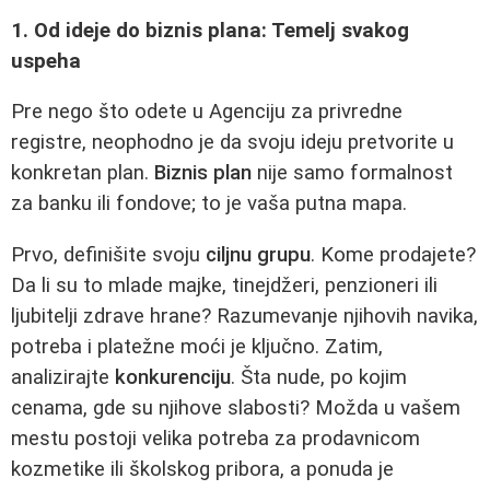
1. Od ideje do biznis plana: Temelj svakog
uspeha
Pre nego što odete u Agenciju za privredne
registre, neophodno je da svoju ideju pretvorite u
konkretan plan.
Biznis plan
nije samo formalnost
za banku ili fondove; to je vaša putna mapa.
Prvo, definišite svoju
ciljnu grupu
. Kome prodajete?
Da li su to mlade majke, tinejdžeri, penzioneri ili
ljubitelji zdrave hrane? Razumevanje njihovih navika,
potreba i platežne moći je ključno. Zatim,
analizirajte
konkurenciju
. Šta nude, po kojim
cenama, gde su njihove slabosti? Možda u vašem
mestu postoji velika potreba za prodavnicom
kozmetike ili školskog pribora, a ponuda je