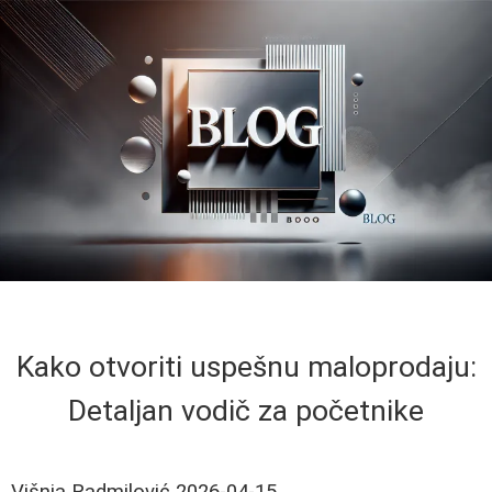
Kako otvoriti uspešnu maloprodaju:
Detaljan vodič za početnike
Višnja Radmilović
2026-04-15