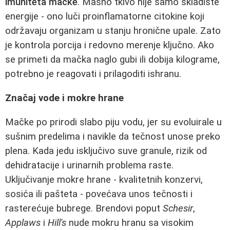
imuniteta mačke
. Masno tkivo nije samo skladište
energije - ono luči proinflamatorne citokine koji
održavaju organizam u stanju hronične upale. Zato
je kontrola porcija i redovno merenje ključno. Ako
se primeti da mačka naglo gubi ili dobija kilograme,
potrebno je reagovati i prilagoditi ishranu.
Značaj vode i mokre hrane
Mačke po prirodi slabo piju vodu, jer su evoluirale u
sušnim predelima i navikle da tečnost unose preko
plena. Kada jedu isključivo suve granule, rizik od
dehidratacije i urinarnih problema raste.
Uključivanje mokre hrane - kvalitetnih konzervi,
sosića ili pašteta - povećava unos tečnosti i
rasterećuje bubrege. Brendovi poput
Schesir
,
Applaws
i
Hill's
nude mokru hranu sa visokim