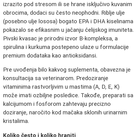
izrazito pod stresom ili se hrane isključivo kuvanim
obrocima, dodaci su često neophodni. Riblje ulje
(posebno ulje lososa) bogato EPA i DHA kiselinama
pokazalo se efikasnim u jačanju ćelijskog imuniteta.
Pivski kvasac je prirodni izvor B-kompleksa, a
spirulina i kurkuma postepeno ulaze u formulacije
premium dodataka kao antioksidansi.
Pre uvođenja bilo kakvog suplementa, obavezna je
konsultacija sa veterinarom. Predoziranje
vitaminima rastvorljivim u mastima (A, D, E, K)
može imati ozbiljne posledice. Takođe, preparati sa
kalcijumom i fosforom zahtevaju precizno
doziranje, naročito kod mačaka sklonih urinarnim
kristalima.
Koliko često i koliko hraniti