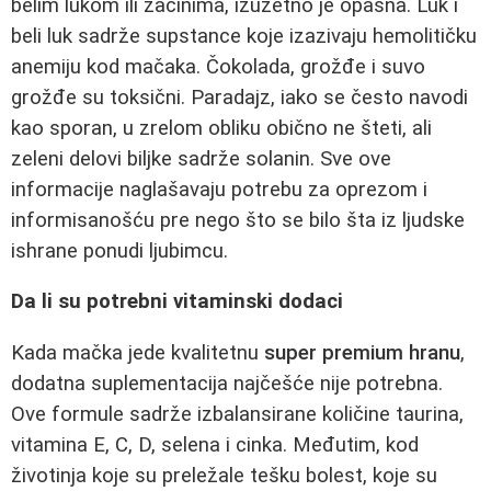
belim lukom ili začinima, izuzetno je opasna. Luk i
beli luk sadrže supstance koje izazivaju hemolitičku
anemiju kod mačaka. Čokolada, grožđe i suvo
grožđe su toksični. Paradajz, iako se često navodi
kao sporan, u zrelom obliku obično ne šteti, ali
zeleni delovi biljke sadrže solanin. Sve ove
informacije naglašavaju potrebu za oprezom i
informisanošću pre nego što se bilo šta iz ljudske
ishrane ponudi ljubimcu.
Da li su potrebni vitaminski dodaci
Kada mačka jede kvalitetnu
super premium hranu
,
dodatna suplementacija najčešće nije potrebna.
Ove formule sadrže izbalansirane količine taurina,
vitamina E, C, D, selena i cinka. Međutim, kod
životinja koje su preležale tešku bolest, koje su