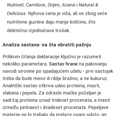
Nutrivet
,
Carnilove
,
Orijen
,
Acana
i
Natural &
Delicious
. Njihova cena je viša, ali se zbog veće
nutritivne gustine daju manje količine, što
delimično izjednačava trošak.
Analiza sastava: na šta obratiti pažnju
Prilikom čitanja deklaracije ključno je razumeti
nekoliko parametara.
Sastav hrane
na pakovanju
navodi sirovine po opadajućem udelu - prvi sastojak
treba da bude meso ili riblje brašno, a ne kukuruz.
Analitički sastav otkriva udeo proteina, masti,
vlakana i pepela. Za odrasle mačke poželjan je
sadržaj proteina iznad trideset procenata, a masti
između petnaest i dvadeset procenata. Pepeljave
materije ne bi trebalo da prelaze osam odsto, jer