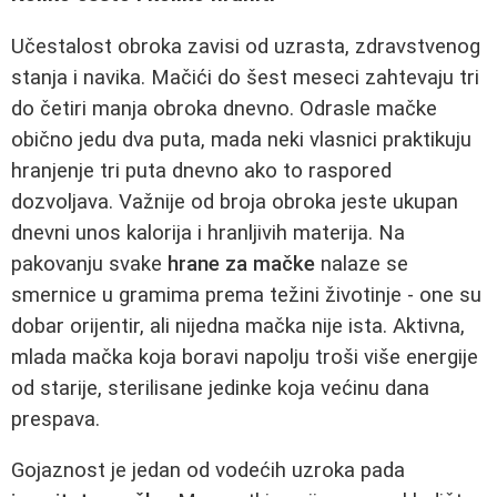
Učestalost obroka zavisi od uzrasta, zdravstvenog
stanja i navika. Mačići do šest meseci zahtevaju tri
do četiri manja obroka dnevno. Odrasle mačke
obično jedu dva puta, mada neki vlasnici praktikuju
hranjenje tri puta dnevno ako to raspored
dozvoljava. Važnije od broja obroka jeste ukupan
dnevni unos kalorija i hranljivih materija. Na
pakovanju svake
hrane za mačke
nalaze se
smernice u gramima prema težini životinje - one su
dobar orijentir, ali nijedna mačka nije ista. Aktivna,
mlada mačka koja boravi napolju troši više energije
od starije, sterilisane jedinke koja većinu dana
prespava.
Gojaznost je jedan od vodećih uzroka pada