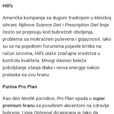
Hill's
Američka kompanija sa dugom tradicijom u kliničkoj
ishrani. Njihove
Science Diet
i
Prescription Diet
linije
često se prepisuju kod bubrežnih oboljenja,
problema sa mokraćnim putevima i gojaznosti. Iako
su se na pojedinim forumima pojavile kritike na
račun sirovina,
Hill's
ulaže značajna sredstva u
kontrolu kvaliteta. Mnogi vlasnici beleže
poboljšanje stanja dlake i nivoa energije nakon
prelaska na ovu hranu.
Purina Pro Plan
Kao deo
Nestlé
porodice,
Pro Plan
spada u
super
premium hranu
sa posebnim akcentom na zdravlje
bubrega. Linija
Optirenal
dizajnirana je tako da