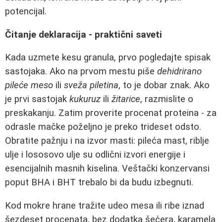
potencijal.
Čitanje deklaracija - praktični saveti
Kada uzmete kesu granula, prvo pogledajte spisak
sastojaka. Ako na prvom mestu piše
dehidrirano
pileće meso
ili
sveža piletina
, to je dobar znak. Ako
je prvi sastojak
kukuruz
ili
žitarice
, razmislite o
preskakanju. Zatim proverite procenat proteina - za
odrasle mačke poželjno je preko trideset odsto.
Obratite pažnju i na izvor masti: pileća mast, riblje
ulje i lososovo ulje su odlični izvori energije i
esencijalnih masnih kiselina. Veštački konzervansi
poput BHA i BHT trebalo bi da budu izbegnuti.
Kod mokre hrane tražite udeo mesa ili ribe iznad
šezdeset procenata, bez dodatka šećera, karamela