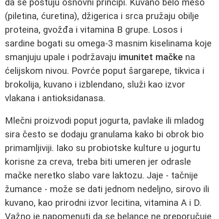
da se poštuju osnovni principi. Kuvano belo meso
(piletina, ćuretina), džigerica i srca pružaju obilje
proteina, gvožđa i vitamina B grupe. Losos i
sardine bogati su omega-3 masnim kiselinama koje
smanjuju upale i podržavaju
imunitet mačke
na
ćelijskom nivou. Povrće poput šargarepe, tikvica i
brokolija, kuvano i izblendano, služi kao izvor
vlakana i antioksidanasa.
Mlečni proizvodi poput jogurta, pavlake ili mladog
sira često se dodaju granulama kako bi obrok bio
primamljiviji. Iako su probiotske kulture u jogurtu
korisne za creva, treba biti umeren jer odrasle
mačke neretko slabo vare laktozu. Jaje - tačnije
žumance - može se dati jednom nedeljno, sirovo ili
kuvano, kao prirodni izvor lecitina, vitamina A i D.
Važno je napomenuti da se belance ne preporučuje