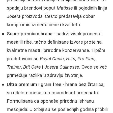
spadaju brendovi poput
Matisse
ili pojedinih linija
Josera
proizvoda. Često predstavlja dobar
kompromis između cene i kvaliteta.
Super premium hrana
- sadrži visok procenat
mesa ili ribe, tačno definisane izvore proteina,
kvalitetne masti i prirodne konzervanse. Tipični
predstavnici su
Royal Canin
,
Hill's
,
Pro Plan
,
Trainer
,
Brit Care
i
Josera Culinesse
. Ovde se već
primećuje razlika u zdravlju životinje.
Ultra premium i grain free
- hrana
bez žitarica
,
sa udelom mesa i do osamdeset procenata.
Formulisana da oponaša prirodnu ishranu
mesojeda. U Srbiji su se poslednjih godina probili