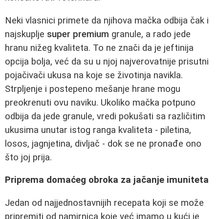
Neki vlasnici primete da njihova mačka odbija čak i
najskuplje
super premium
granule, a rado jede
hranu nižeg kvaliteta. To ne znači da je jeftinija
opcija bolja, već da su u njoj najverovatnije prisutni
pojačivači ukusa na koje se životinja navikla.
Strpljenje i postepeno mešanje hrane mogu
preokrenuti ovu naviku. Ukoliko mačka potpuno
odbija da jede granule, vredi pokušati sa različitim
ukusima unutar istog ranga kvaliteta - piletina,
losos, jagnjetina, divljač - dok se ne pronađe ono
što joj prija.
Priprema domaćeg obroka za jačanje imuniteta
Jedan od najjednostavnijih recepata koji se može
pripremiti od namirnica koje već imamo u kući je