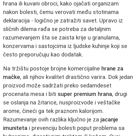
hrana ili kuvani obroci, kako ojačati organizam
nakon bolesti, čemu verovati među stotinama
deklaracija - logično je zatražiti savet. Upravo iz
sličnih dilema rađa se potreba za detaljnim
razumevanjem šta se zaista krije u granulama,
konzervama i sastojcima iz ljudske kuhinje koji se
često preporučuju kao dodatak.
Na tržištu postoje brojne komercijalne
hrane za
mačke
, ali njihov kvalitet drastično varira. Dok jedan
proizvod može sadržati preko sedamdeset
procenata mesa i biti
super premium hrana
, drugi
se oslanja na žitarice, nusproizvode i veštačke
arome, čineći ga tek praznom kalorijom.
Razumevanje ovih razlika ključno je za
jacanje
imuniteta
i prevenciju bolesti poput problema sa