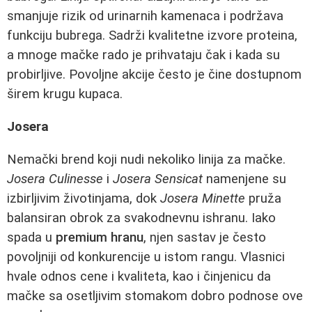
smanjuje rizik od urinarnih kamenaca i podržava
funkciju bubrega. Sadrži kvalitetne izvore proteina,
a mnoge mačke rado je prihvataju čak i kada su
probirljive. Povoljne akcije često je čine dostupnom
širem krugu kupaca.
Josera
Nemački brend koji nudi nekoliko linija za mačke.
Josera Culinesse
i
Josera Sensicat
namenjene su
izbirljivim životinjama, dok
Josera Minette
pruža
balansiran obrok za svakodnevnu ishranu. Iako
spada u
premium hranu
, njen sastav je često
povoljniji od konkurencije u istom rangu. Vlasnici
hvale odnos cene i kvaliteta, kao i činjenicu da
mačke sa osetljivim stomakom dobro podnose ove