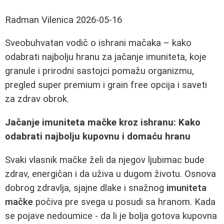
Radman Vilenica
2026-05-16
Sveobuhvatan vodič o ishrani mačaka – kako
odabrati najbolju hranu za jačanje imuniteta, koje
granule i prirodni sastojci pomažu organizmu,
pregled super premium i grain free opcija i saveti
za zdrav obrok.
Jačanje imuniteta mačke kroz ishranu: Kako
odabrati najbolju kupovnu i domaću hranu
Svaki vlasnik mačke želi da njegov ljubimac bude
zdrav, energičan i da uživa u dugom životu. Osnova
dobrog zdravlja, sjajne dlake i snažnog
imuniteta
mačke
počiva pre svega u posudi sa hranom. Kada
se pojave nedoumice - da li je bolja gotova kupovna