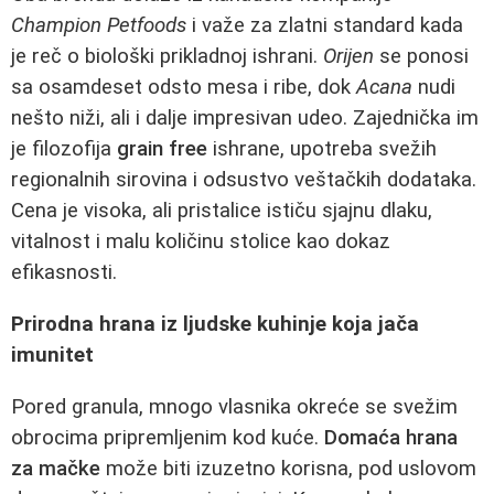
Champion Petfoods
i važe za zlatni standard kada
je reč o biološki prikladnoj ishrani.
Orijen
se ponosi
sa osamdeset odsto mesa i ribe, dok
Acana
nudi
nešto niži, ali i dalje impresivan udeo. Zajednička im
je filozofija
grain free
ishrane, upotreba svežih
regionalnih sirovina i odsustvo veštačkih dodataka.
Cena je visoka, ali pristalice ističu sjajnu dlaku,
vitalnost i malu količinu stolice kao dokaz
efikasnosti.
Prirodna hrana iz ljudske kuhinje koja jača
imunitet
Pored granula, mnogo vlasnika okreće se svežim
obrocima pripremljenim kod kuće.
Domaća hrana
za mačke
može biti izuzetno korisna, pod uslovom