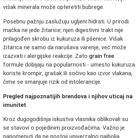
višak minerala može opteretiti bubrege.
Posebnu pažnju zaslužuju ugljeni hidrati. U prirodi
mačka ne jede žitarice; njen digestivni trakt nije
prilagođen skrobu iz kukuruza ili pšenice. Višak
žitarica ne samo da narušava varenje, već može
izazvati i alergijske reakcije. Zato
grain free
formule dobijaju na popularnosti - umesto kukuruza
koriste krompir, grašak ili sočivo kao izvor vlakana,
čime se smanjuje rizik od intolerancije.
Pregled najpoznatijih brendova i njihov uticaj na
imunitet
Kroz dugogodišnja iskustva vlasnika oblikovali su
se stavovi o pojedinim proizvođačima. Važno je
napomenuti da ne postoji univerzalno najbolja