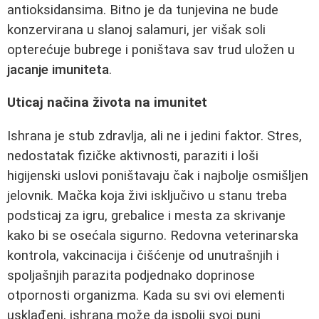
antioksidansima. Bitno je da tunjevina ne bude
konzervirana u slanoj salamuri, jer višak soli
opterećuje bubrege i poništava sav trud uložen u
jacanje imuniteta
.
Uticaj načina života na imunitet
Ishrana je stub zdravlja, ali ne i jedini faktor. Stres,
nedostatak fizičke aktivnosti, paraziti i loši
higijenski uslovi poništavaju čak i najbolje osmišljen
jelovnik. Mačka koja živi isključivo u stanu treba
podsticaj za igru, grebalice i mesta za skrivanje
kako bi se osećala sigurno. Redovna veterinarska
kontrola, vakcinacija i čišćenje od unutrašnjih i
spoljašnjih parazita podjednako doprinose
otpornosti organizma. Kada su svi ovi elementi
usklađeni, ishrana može da ispolji svoj puni