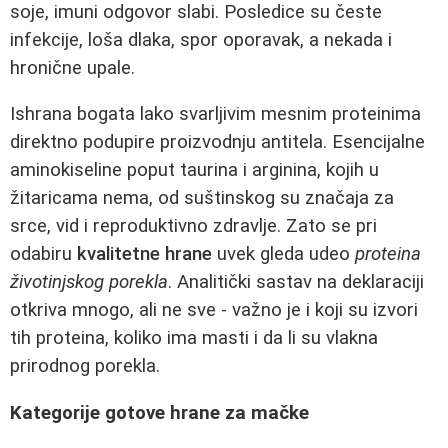
soje, imuni odgovor slabi. Posledice su česte
infekcije, loša dlaka, spor oporavak, a nekada i
hronične upale.
Ishrana bogata lako svarljivim mesnim proteinima
direktno podupire proizvodnju antitela. Esencijalne
aminokiseline poput taurina i arginina, kojih u
žitaricama nema, od suštinskog su značaja za
srce, vid i reproduktivno zdravlje. Zato se pri
odabiru
kvalitetne hrane
uvek gleda udeo
proteina
životinjskog porekla
. Analitički sastav na deklaraciji
otkriva mnogo, ali ne sve - važno je i koji su izvori
tih proteina, koliko ima masti i da li su vlakna
prirodnog porekla.
Kategorije gotove hrane za mačke