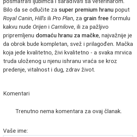
posmatrati ljubimca i sarađivati sa veterinarom.
Bilo da se odlučite za
super premium hranu
poput
Royal Canin
,
Hill's
ili
Pro Plan
, za
grain free
formulu
kakvu nude
Orijen
i
Carnilove
, ili za pažljivo
pripremljenu
domaću hranu za mačke
, najvažnije je
da obrok bude kompletan, svež i prilagođen. Mačka
koja jede kvalitetno, živi kvalitetno - a svaka mrvica
truda uloženog u njenu ishranu vraća se kroz
predenje, vitalnost i dug, zdrav život.
Komentari
Trenutno nema komentara za ovaj članak.
Vaše ime: