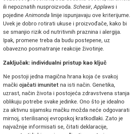
ili nepoznatih nusproizvoda.
Schesir
,
Applaws
i
pojedine
Animonda
linije ispunjavaju ove kriterijume.
Uvek je dobro rotirati ukuse i proizvođače, kako bi
se smanjio rizik od nutritivnih praznina i alergija.
Ipak, promene treba da budu postepene, uz
obavezno posmatranje reakcije životinje.
Zaključak: individualni pristup kao ključ
Ne postoji jedna magična hrana koja će svakoj
mački
ojačati imunitet
na isti način. Genetika,
uzrast, način života i postojeća zdravstvena stanja
oblikuju potrebe svake jedinke. Ono što je idealno
za aktivnu sijamsku mačku možda neće odgovarati
mirnoj, sterilisanoj evropskoj kratkodlaki. Zato je
najvažnije informisati se, čitati deklaracije,