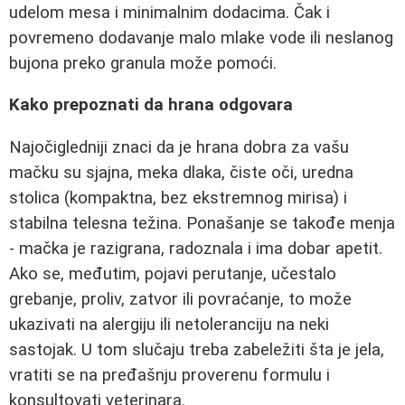
udelom mesa i minimalnim dodacima. Čak i
povremeno dodavanje malo mlake vode ili neslanog
bujona preko granula može pomoći.
Kako prepoznati da hrana odgovara
Najočigledniji znaci da je hrana dobra za vašu
mačku su sjajna, meka dlaka, čiste oči, uredna
stolica (kompaktna, bez ekstremnog mirisa) i
stabilna telesna težina. Ponašanje se takođe menja
- mačka je razigrana, radoznala i ima dobar apetit.
Ako se, međutim, pojavi perutanje, učestalo
grebanje, proliv, zatvor ili povraćanje, to može
ukazivati na alergiju ili netoleranciju na neki
sastojak. U tom slučaju treba zabeležiti šta je jela,
vratiti se na pređašnju proverenu formulu i
konsultovati veterinara.