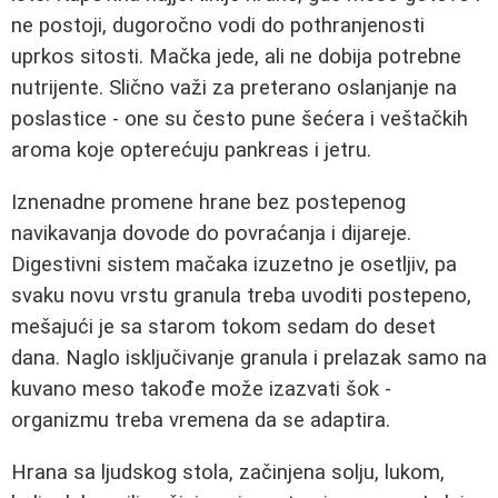
ne postoji, dugoročno vodi do pothranjenosti
uprkos sitosti. Mačka jede, ali ne dobija potrebne
nutrijente. Slično važi za preterano oslanjanje na
poslastice - one su često pune šećera i veštačkih
aroma koje opterećuju pankreas i jetru.
Iznenadne promene hrane bez postepenog
navikavanja dovode do povraćanja i dijareje.
Digestivni sistem mačaka izuzetno je osetljiv, pa
svaku novu vrstu granula treba uvoditi postepeno,
mešajući je sa starom tokom sedam do deset
dana. Naglo isključivanje granula i prelazak samo na
kuvano meso takođe može izazvati šok -
organizmu treba vremena da se adaptira.
Hrana sa ljudskog stola, začinjena solju, lukom,