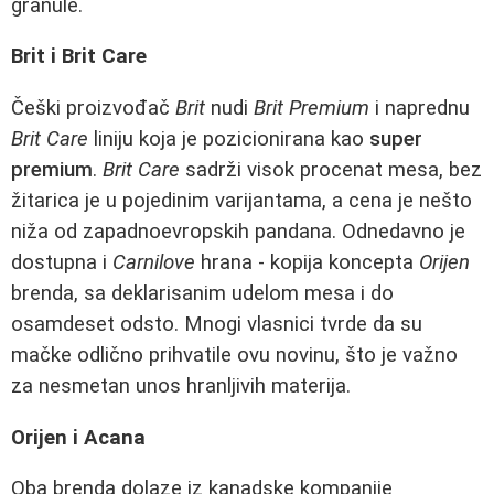
granule.
Brit i Brit Care
Češki proizvođač
Brit
nudi
Brit Premium
i naprednu
Brit Care
liniju koja je pozicionirana kao
super
premium
.
Brit Care
sadrži visok procenat mesa, bez
žitarica je u pojedinim varijantama, a cena je nešto
niža od zapadnoevropskih pandana. Odnedavno je
dostupna i
Carnilove
hrana - kopija koncepta
Orijen
brenda, sa deklarisanim udelom mesa i do
osamdeset odsto. Mnogi vlasnici tvrde da su
mačke odlično prihvatile ovu novinu, što je važno
za nesmetan unos hranljivih materija.
Orijen i Acana
Oba brenda dolaze iz kanadske kompanije