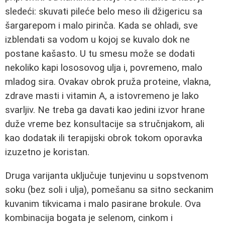
sledeći: skuvati pileće belo meso ili džigericu sa
šargarepom i malo pirinča. Kada se ohladi, sve
izblendati sa vodom u kojoj se kuvalo dok ne
postane kašasto. U tu smesu može se dodati
nekoliko kapi lososovog ulja i, povremeno, malo
mladog sira. Ovakav obrok pruža proteine, vlakna,
zdrave masti i vitamin A, a istovremeno je lako
svarljiv. Ne treba ga davati kao jedini izvor hrane
duže vreme bez konsultacije sa stručnjakom, ali
kao dodatak ili terapijski obrok tokom oporavka
izuzetno je koristan.
Druga varijanta uključuje tunjevinu u sopstvenom
soku (bez soli i ulja), pomešanu sa sitno seckanim
kuvanim tikvicama i malo pasirane brokule. Ova
kombinacija bogata je selenom, cinkom i