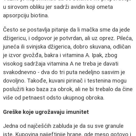
u sirovom obliku jer sadrži avidin koji ometa
apsorpciju biotina.
Često se postavlja pitanje da li mačka sme da jede
džigericu, i odgovor je potvrdan, ali uz oprez. Pileća,
juneća ili svinjska džigerica, dobro skuvana, odličan
je izvor gvožđa, bakra i vitamina A. Ipak, zbog
visokog sadržaja vitamina A ne treba je davati
svakodnevno - dva do tri puta nedeljno sasvim je
dovoljno. Takođe, kuvani pirinač i testenina mogu
poslužiti kao baza za obrok, ali ne bi trebalo da čine
više od petnaest odsto ukupnog obroka.
Greške koje ugrožavaju imunitet
Jedna od najčešćih zabluda je da su sve granule
iste. Kupovina najjeftinije hrane, gde meso gotovo i