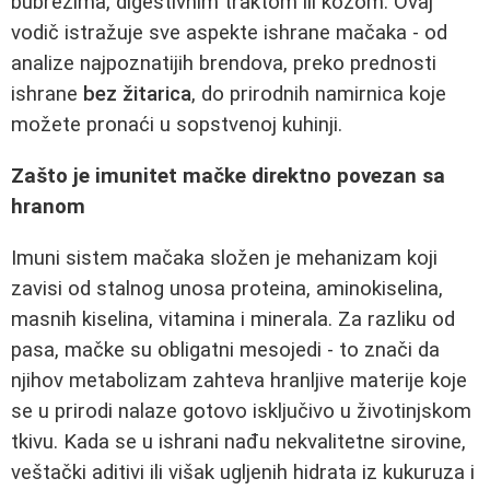
bubrezima, digestivnim traktom ili kožom. Ovaj
vodič istražuje sve aspekte ishrane mačaka - od
analize najpoznatijih brendova, preko prednosti
ishrane
bez žitarica
, do prirodnih namirnica koje
možete pronaći u sopstvenoj kuhinji.
Zašto je imunitet mačke direktno povezan sa
hranom
Imuni sistem mačaka složen je mehanizam koji
zavisi od stalnog unosa proteina, aminokiselina,
masnih kiselina, vitamina i minerala. Za razliku od
pasa, mačke su obligatni mesojedi - to znači da
njihov metabolizam zahteva hranljive materije koje
se u prirodi nalaze gotovo isključivo u životinjskom
tkivu. Kada se u ishrani nađu nekvalitetne sirovine,
veštački aditivi ili višak ugljenih hidrata iz kukuruza i