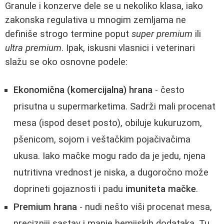
Granule i konzerve dele se u nekoliko klasa, iako
zakonska regulativa u mnogim zemljama ne
definiše strogo termine poput
super premium
ili
ultra premium
. Ipak, iskusni vlasnici i veterinari
slažu se oko osnovne podele:
Ekonomična (komercijalna) hrana
- često
prisutna u supermarketima. Sadrži mali procenat
mesa (ispod deset posto), obiluje kukuruzom,
pšenicom, sojom i veštačkim pojačivačima
ukusa. Iako mačke mogu rado da je jedu, njena
nutritivna vrednost je niska, a dugoročno može
doprineti gojaznosti i padu
imuniteta mačke
.
Premium hrana
- nudi nešto viši procenat mesa,
precizniji sastav i manje hemijskih dodataka. Tu