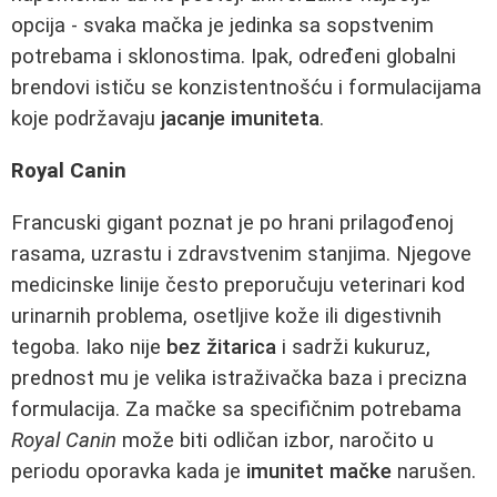
opcija - svaka mačka je jedinka sa sopstvenim
potrebama i sklonostima. Ipak, određeni globalni
brendovi ističu se konzistentnošću i formulacijama
koje podržavaju
jacanje imuniteta
.
Royal Canin
Francuski gigant poznat je po hrani prilagođenoj
rasama, uzrastu i zdravstvenim stanjima. Njegove
medicinske linije često preporučuju veterinari kod
urinarnih problema, osetljive kože ili digestivnih
tegoba. Iako nije
bez žitarica
i sadrži kukuruz,
prednost mu je velika istraživačka baza i precizna
formulacija. Za mačke sa specifičnim potrebama
Royal Canin
može biti odličan izbor, naročito u
periodu oporavka kada je
imunitet mačke
narušen.