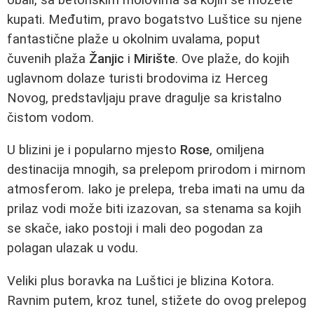
kupati. Međutim, pravo bogatstvo Luštice su njene
fantastične plaže u okolnim uvalama, poput
čuvenih plaža
Žanjic
i
Mirište
. Ove plaže, do kojih
uglavnom dolaze turisti brodovima iz Herceg
Novog, predstavljaju prave dragulje sa kristalno
čistom vodom.
U blizini je i popularno mjesto
Rose
, omiljena
destinacija mnogih, sa prelepom prirodom i mirnom
atmosferom. Iako je prelepa, treba imati na umu da
prilaz vodi može biti izazovan, sa stenama sa kojih
se skače, iako postoji i mali deo pogodan za
polagan ulazak u vodu.
Veliki plus boravka na Luštici je blizina Kotora.
Ravnim putem, kroz tunel, stižete do ovog prelepog