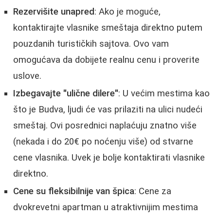
Rezervišite unapred
: Ako je moguće,
kontaktirajte vlasnike smeštaja direktno putem
pouzdanih turističkih sajtova. Ovo vam
omogućava da dobijete realnu cenu i proverite
uslove.
Izbegavajte "ulične dilere"
: U većim mestima kao
što je Budva, ljudi će vas prilaziti na ulici nudeći
smeštaj. Ovi posrednici naplaćuju znatno više
(nekada i do 20€ po noćenju više) od stvarne
cene vlasnika. Uvek je bolje kontaktirati vlasnike
direktno.
Cene su fleksibilnije van špica
: Cene za
dvokrevetni apartman u atraktivnijim mestima