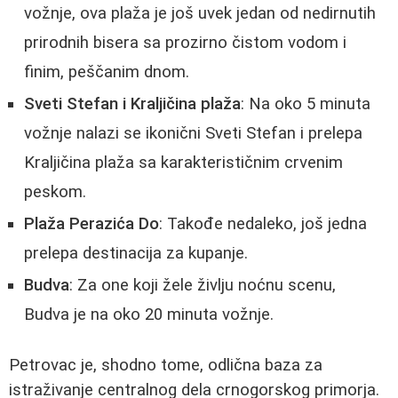
vožnje, ova plaža je još uvek jedan od nedirnutih
prirodnih bisera sa prozirno čistom vodom i
finim, peščanim dnom.
Sveti Stefan i Kraljičina plaža
: Na oko 5 minuta
vožnje nalazi se ikonični Sveti Stefan i prelepa
Kraljičina plaža sa karakterističnim crvenim
peskom.
Plaža Perazića Do
: Takođe nedaleko, još jedna
prelepa destinacija za kupanje.
Budva
: Za one koji žele življu noćnu scenu,
Budva je na oko 20 minuta vožnje.
Petrovac je, shodno tome, odlična baza za
istraživanje centralnog dela crnogorskog primorja.