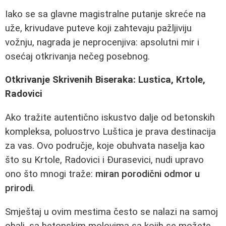
Iako se sa glavne magistralne putanje skreće na
uže, krivudave puteve koji zahtevaju pažljiviju
vožnju, nagrada je neprocenjiva: apsolutni mir i
osećaj otkrivanja nečeg posebnog.
Otkrivanje Skrivenih Biseraka: Lustica, Krtole,
Radovici
Ako tražite autentično iskustvo dalje od betonskih
kompleksa, poluostrvo Luštica je prava destinacija
za vas. Ovo područje, koje obuhvata naselja kao
što su Krtole, Radovici i Đurasevici, nudi upravo
ono što mnogi traže:
miran porodični odmor u
prirodi
.
Smještaj u ovim mestima često se nalazi na samoj
obali, sa betonskim molovima sa kojih se možete