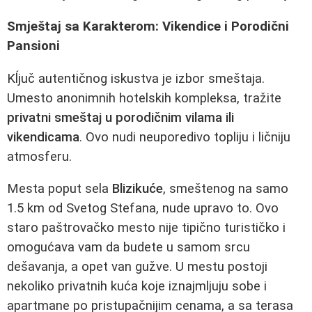
Smještaj sa Karakterom: Vikendice i Porodični
Pansioni
Kĺjuč autentičnog iskustva je izbor smeštaja.
Umesto anonimnih hotelskih kompleksa, tražite
privatni smeštaj u porodičnim vilama ili
vikendicama
. Ovo nudi neuporedivo topliju i ličniju
atmosferu.
Mesta poput sela
Blizikuće
, smeštenog na samo
1.5 km od Svetog Stefana, nude upravo to. Ovo
staro paštrovačko mesto nije tipično turističko i
omogućava vam da budete u samom srcu
dešavanja, a opet van gužve. U mestu postoji
nekoliko privatnih kuća koje iznajmljuju sobe i
apartmane po pristupačnijim cenama, a sa terasa