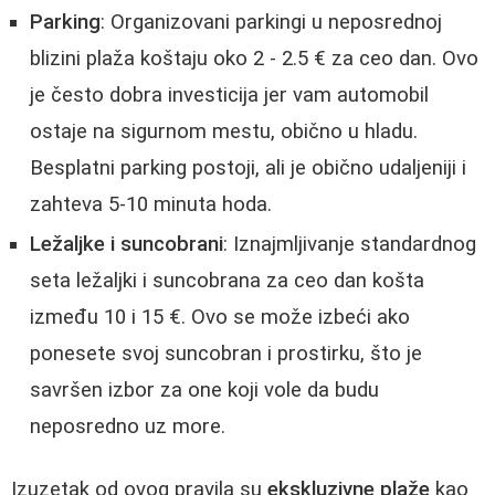
Parking
: Organizovani parkingi u neposrednoj
blizini plaža koštaju oko 2 - 2.5 € za ceo dan. Ovo
je često dobra investicija jer vam automobil
ostaje na sigurnom mestu, obično u hladu.
Besplatni parking postoji, ali je obično udaljeniji i
zahteva 5-10 minuta hoda.
Ležaljke i suncobrani
: Iznajmljivanje standardnog
seta ležaljki i suncobrana za ceo dan košta
između 10 i 15 €. Ovo se može izbeći ako
ponesete svoj suncobran i prostirku, što je
savršen izbor za one koji vole da budu
neposredno uz more.
Izuzetak od ovog pravila su
ekskluzivne plaže
kao