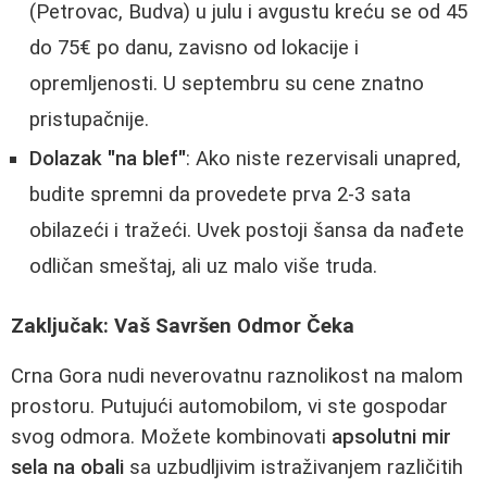
(Petrovac, Budva) u julu i avgustu kreću se od 45
do 75€ po danu, zavisno od lokacije i
opremljenosti. U septembru su cene znatno
pristupačnije.
Dolazak "na blef"
: Ako niste rezervisali unapred,
budite spremni da provedete prva 2-3 sata
obilazeći i tražeći. Uvek postoji šansa da nađete
odličan smeštaj, ali uz malo više truda.
Zaključak: Vaš Savršen Odmor Čeka
Crna Gora nudi neverovatnu raznolikost na malom
prostoru. Putujući automobilom, vi ste gospodar
svog odmora. Možete kombinovati
apsolutni mir
sela na obali
sa uzbudljivim istraživanjem različitih