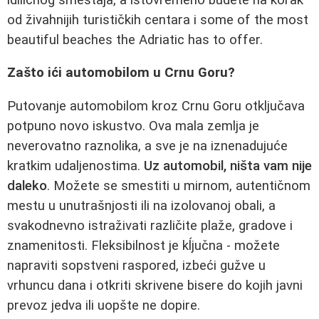
od živahnijih turističkih centara i some of the most
beautiful beaches the Adriatic has to offer.
Zašto ići automobilom u Crnu Goru?
Putovanje automobilom kroz Crnu Goru otključava
potpuno novo iskustvo. Ova mala zemlja je
neverovatno raznolika, a sve je na iznenadujuće
kratkim udaljenostima.
Uz automobil, ništa vam nije
daleko
. Možete se smestiti u mirnom, autentičnom
mestu u unutrašnjosti ili na izolovanoj obali, a
svakodnevno istraživati različite plaže, gradove i
znamenitosti. Fleksibilnost je kĺjučna - možete
napraviti sopstveni raspored, izbeći gužve u
vrhuncu dana i otkriti skrivene bisere do kojih javni
prevoz jedva ili uopšte ne dopire.