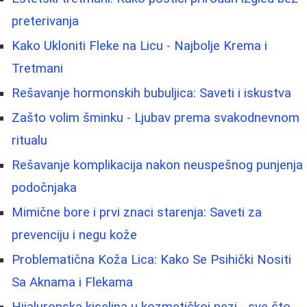
preterivanja
Kako Ukloniti Fleke na Licu - Najbolje Krema i
Tretmani
Rešavanje hormonskih bubuljica: Saveti i iskustva
Zašto volim šminku - Ljubav prema svakodnevnom
ritualu
Rešavanje komplikacija nakon neuspešnog punjenja
podočnjaka
Mimične bore i prvi znaci starenja: Saveti za
prevenciju i negu kože
Problematična Koža Lica: Kako Se Psihički Nositi
Sa Aknama i Flekama
Hijaluronska kiselina u kozmetičkoj nezi - sve što