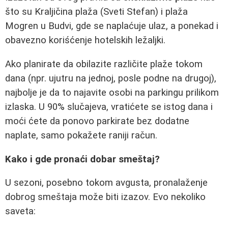
što su Kraljičina plaža (Sveti Stefan) i plaža
Mogren u Budvi, gde se naplaćuje ulaz, a ponekad i
obavezno koriśćenje hotelskih ležaljki.
Ako planirate da obilazite različite plaže tokom
dana (npr. ujutru na jednoj, posle podne na drugoj),
najbolje je da to najavite osobi na parkingu prilikom
izlaska. U 90% slučajeva, vratićete se istog dana i
moći ćete da ponovo parkirate bez dodatne
naplate, samo pokažete raniji račun.
Kako i gde pronaći dobar smeštaj?
U sezoni, posebno tokom avgusta, pronalaženje
dobrog smeštaja može biti izazov. Evo nekoliko
saveta: