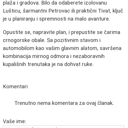
plaža i gradova. Bilo da odaberete izolovanu
Lušticu, šarmantni Petrovac ili praktični Tivat, ključ
je u planiranju i spremnosti na malo avanture.
Opustite se, napravite plan, i prepustite se čarima
crnogorske obale. Sa pozitivnim stavom i
automobilom kao vašim glavnim alatom, savršena
kombinacija mirnog odmora i nezaboravnih
kupališnih trenutaka je na dohvat ruke.
Komentari
Trenutno nema komentara za ovaj članak.
Vaše ime: