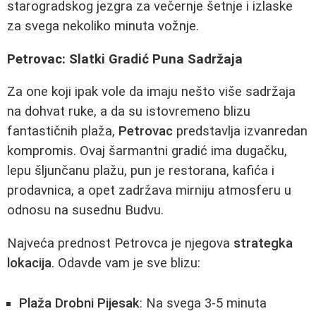
starogradskog jezgra za večernje šetnje i izlaske
za svega nekoliko minuta vožnje.
Petrovac: Slatki Gradić Puna Sadržaja
Za one koji ipak vole da imaju nešto više sadržaja
na dohvat ruke, a da su istovremeno blizu
fantastičnih plaža,
Petrovac
predstavlja izvanredan
kompromis. Ovaj šarmantni gradić ima dugačku,
lepu šljunčanu plažu, pun je restorana, kafića i
prodavnica, a opet zadržava mirniju atmosferu u
odnosu na susednu Budvu.
Najveća prednost Petrovca je njegova
strategka
lokacija
. Odavde vam je sve blizu:
Plaža Drobni Pijesak
: Na svega 3-5 minuta