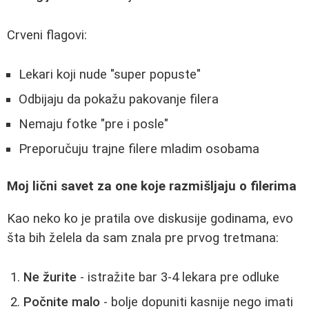
Crveni flagovi:
Lekari koji nude "super popuste"
Odbijaju da pokažu pakovanje filera
Nemaju fotke "pre i posle"
Preporučuju trajne filere mladim osobama
Moj lični savet za one koje razmišljaju o filerima
Kao neko ko je pratila ove diskusije godinama, evo
šta bih želela da sam znala pre prvog tretmana:
Ne žurite
- istražite bar 3-4 lekara pre odluke
Počnite malo
- bolje dopuniti kasnije nego imati