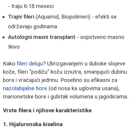
- traju 6-18 meseci
Trajni fileri
(Aquamid, Biopolimeri) - efekti se
održavaju godinama
Autologni masni transplant
- sopstveno masno
tkivo
Kako
fileri deluju
? Ubrizgavanjem u duboke slojeve
kože, fileri "podižu" kožu iznutra, smanjujući dubinu
bora i vraćajući jedrinu. Posebno su efikasni za
nazolabijalne bore
(od nosa ka uglovima usana),
marionetske bore i gubitak volumena u jagodicama.
Vrste filera i njihove karakteristike
1. Hijaluronska kiselina