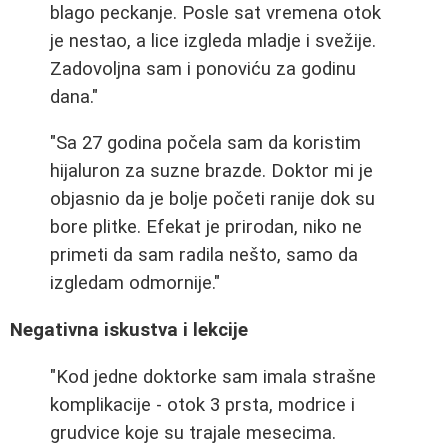
blago peckanje. Posle sat vremena otok
je nestao, a lice izgleda mladje i svežije.
Zadovoljna sam i ponoviću za godinu
dana."
"Sa 27 godina počela sam da koristim
hijaluron za suzne brazde. Doktor mi je
objasnio da je bolje početi ranije dok su
bore plitke. Efekat je prirodan, niko ne
primeti da sam radila nešto, samo da
izgledam odmornije."
Negativna iskustva i lekcije
"Kod jedne doktorke sam imala strašne
komplikacije - otok 3 prsta, modrice i
grudvice koje su trajale mesecima.