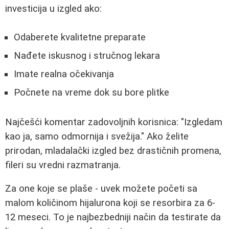
investicija u izgled ako:
Odaberete kvalitetne preparate
Nađete iskusnog i stručnog lekara
Imate realna očekivanja
Počnete na vreme dok su bore plitke
Najčešći komentar zadovoljnih korisnica: "Izgledam
kao ja, samo odmornija i svežija." Ako želite
prirodan, mladalački izgled bez drastičnih promena,
fileri su vredni razmatranja.
Za one koje se plaše - uvek možete početi sa
malom količinom hijalurona koji se resorbira za 6-
12 meseci. To je najbezbedniji način da testirate da