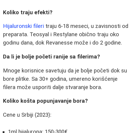
Koliko traju efekti?
Hijaluronski fileri
traju 6-18 meseci, u zavisnosti od
preparata. Teosyal i Restylane obično traju oko
godinu dana, dok Revanesse može i do 2 godine.
Da li je bolje početi ranije sa filerima?
Mnoge korisnice savetuju da je bolje početi dok su
bore plitke. Sa 30+ godina, umereno korišćenje
filera može usporiti dalje stvaranje bora.
Koliko košta popunjavanje bora?
Cene u Srbiji (2023):
1ml hijalurona: 150-300€