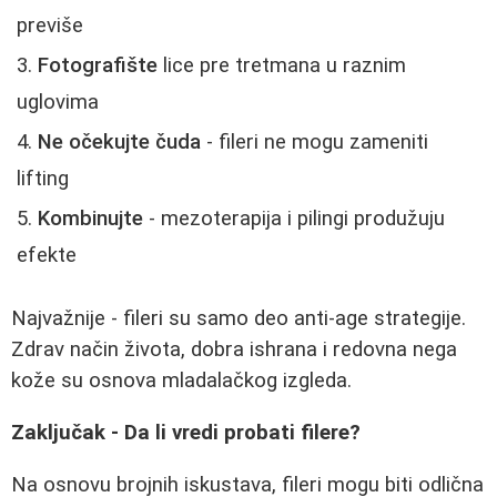
previše
Fotografište
lice pre tretmana u raznim
uglovima
Ne očekujte čuda
- fileri ne mogu zameniti
lifting
Kombinujte
- mezoterapija i pilingi produžuju
efekte
Najvažnije - fileri su samo deo anti-age strategije.
Zdrav način života, dobra ishrana i redovna nega
kože su osnova mladalačkog izgleda.
Zaključak - Da li vredi probati filere?
Na osnovu brojnih iskustava, fileri mogu biti odlična