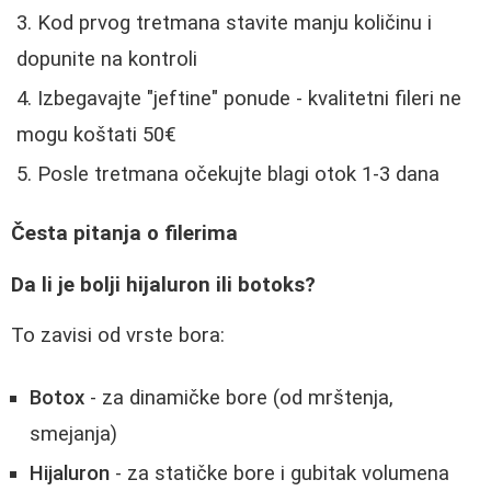
Kod prvog tretmana stavite manju količinu i
dopunite na kontroli
Izbegavajte "jeftine" ponude - kvalitetni fileri ne
mogu koštati 50€
Posle tretmana očekujte blagi otok 1-3 dana
Česta pitanja o filerima
Da li je bolji hijaluron ili botoks?
To zavisi od vrste bora:
Botox
- za dinamičke bore (od mrštenja,
smejanja)
Hijaluron
- za statičke bore i gubitak volumena