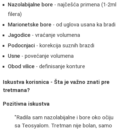
Nazolabijalne bore
- najčešća primena (1-2ml
filera)
Marionetske bore
- od uglova usana ka bradi
Jagodice
- vraćanje volumena
Podocnjaci
- korekcija suznih brazdi
Usne
- povećanje volumena
Obod vilice
- definisanje konture
Iskustva korisnica - Šta je važno znati pre
tretmana?
Pozitivna iskustva
"Radila sam nazolabijalne i bore oko očiju
sa Teosyalom. Tretman nije bolan, samo