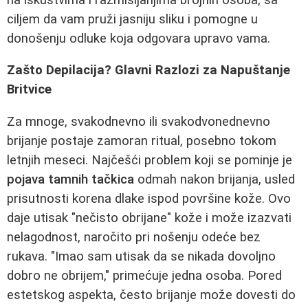
ciljem da vam pruži jasniju sliku i pomogne u
donošenju odluke koja odgovara upravo vama.
Zašto Depilacija? Glavni Razlozi za Napuštanje
Britvice
Za mnoge, svakodnevno ili svakodvonednevno
brijanje postaje zamoran ritual, posebno tokom
letnjih meseci. Najčešći problem koji se pominje je
pojava tamnih tačkica
odmah nakon brijanja, usled
prisutnosti korena dlake ispod površine kože. Ovo
daje utisak "nečisto obrijane" kože i može izazvati
nelagodnost, naročito pri nošenju odeće bez
rukava. "Imao sam utisak da se nikada dovoljno
dobro ne obrijem," primećuje jedna osoba. Pored
estetskog aspekta, često brijanje može dovesti do