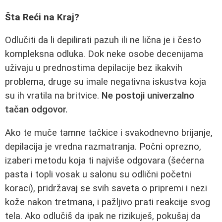
Šta Reći na Kraj?
Odlučiti da li depilirati pazuh ili ne lična je i često
kompleksna odluka. Dok neke osobe decenijama
uživaju u prednostima depilacije bez ikakvih
problema, druge su imale negativna iskustva koja
su ih vratila na britvice.
Ne postoji univerzalno
tačan odgovor.
Ako te muče tamne tačkice i svakodnevno brijanje,
depilacija je vredna razmatranja. Počni oprezno,
izaberi metodu koja ti najviše odgovara (šećerna
pasta i topli vosak u salonu su odlični početni
koraci), pridržavaj se svih saveta o pripremi i nezi
kože nakon tretmana, i pažljivo prati reakcije svog
tela. Ako odlučiš da ipak ne rizikuješ, pokušaj da