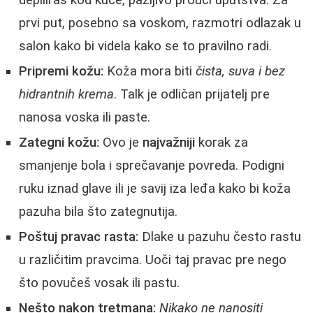
depiliraš kod kuće, pažljivo prouči uputstva. Za
prvi put, posebno sa voskom, razmotri odlazak u
salon kako bi videla kako se to pravilno radi.
Pripremi kožu:
Koža mora biti
čista, suva i bez
hidrantnih krema
. Talk je odličan prijatelj pre
nanosa voska ili paste.
Zategni kožu:
Ovo je
najvažniji
korak za
smanjenje bola i sprečavanje povreda. Podigni
ruku iznad glave ili je savij iza leđa kako bi koža
pazuha bila što zategnutija.
Poštuj pravac rasta:
Dlake u pazuhu često rastu
u različitim pravcima. Uoči taj pravac pre nego
što povučeš vosak ili pastu.
Nešto nakon tretmana:
Nikako ne nanositi