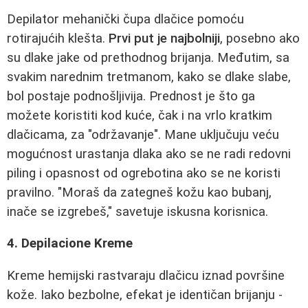
Depilator mehanički čupa dlačice pomoću
rotirajućih klešta.
Prvi put je najbolniji
, posebno ako
su dlake jake od prethodnog brijanja. Međutim, sa
svakim narednim tretmanom, kako se dlake slabe,
bol postaje podnošljivija. Prednost je što ga
možete koristiti kod kuće, čak i na vrlo kratkim
dlačicama, za "održavanje". Mane uključuju veću
mogućnost urastanja dlaka ako se ne radi redovni
piling i opasnost od ogrebotina ako se ne koristi
pravilno. "Moraš da zategneš kožu kao bubanj,
inače se izgrebeš," savetuje iskusna korisnica.
4. Depilacione Kreme
Kreme hemijski rastvaraju dlačicu iznad površine
kože. Iako bezbolne, efekat je identičan brijanju -