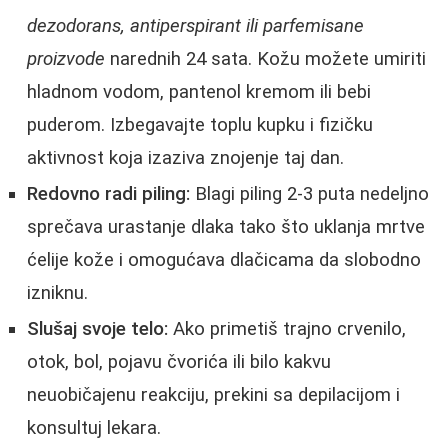
dezodorans, antiperspirant ili parfemisane
proizvode
narednih 24 sata. Kožu možete umiriti
hladnom vodom, pantenol kremom ili bebi
puderom. Izbegavajte toplu kupku i fizičku
aktivnost koja izaziva znojenje taj dan.
Redovno radi piling:
Blagi piling 2-3 puta nedeljno
sprečava urastanje dlaka tako što uklanja mrtve
ćelije kože i omogućava dlačicama da slobodno
izniknu.
Slušaj svoje telo:
Ako primetiš trajno crvenilo,
otok, bol, pojavu čvorića ili bilo kakvu
neuobičajenu reakciju, prekini sa depilacijom i
konsultuj lekara.