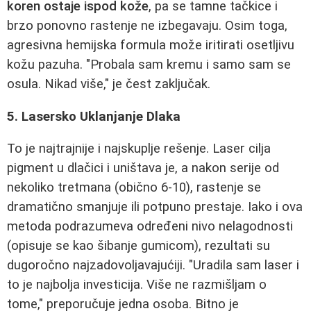
koren ostaje ispod kože
, pa se tamne tačkice i
brzo ponovno rastenje ne izbegavaju. Osim toga,
agresivna hemijska formula može iritirati osetljivu
kožu pazuha. "Probala sam kremu i samo sam se
osula. Nikad više," je čest zaključak.
5. Lasersko Uklanjanje Dlaka
To je najtrajnije i najskuplje rešenje. Laser cilja
pigment u dlačici i uništava je, a nakon serije od
nekoliko tretmana (obično 6-10), rastenje se
dramatično smanjuje ili potpuno prestaje. Iako i ova
metoda podrazumeva određeni nivo nelagodnosti
(opisuje se kao šibanje gumicom), rezultati su
dugoročno najzadovoljavajućiji. "Uradila sam laser i
to je najbolja investicija. Više ne razmišljam o
tome," preporučuje jedna osoba. Bitno je