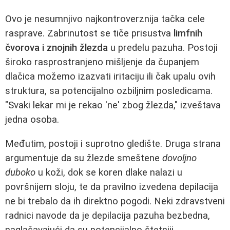
Ovo je nesumnjivo najkontroverznija tačka cele
rasprave. Zabrinutost se tiče prisustva
limfnih
čvorova i znojnih žlezda
u predelu pazuha. Postoji
široko rasprostranjeno mišljenje da čupanjem
dlačica možemo izazvati iritaciju ili čak upalu ovih
struktura, sa potencijalno ozbiljnim posledicama.
"Svaki lekar mi je rekao 'ne' zbog žlezda," izveštava
jedna osoba.
Međutim, postoji i suprotno gledište. Druga strana
argumentuje da su žlezde smeštene
dovoljno
duboko
u koži, dok se koren dlake nalazi u
površnijem sloju, te da pravilno izvedena depilacija
ne bi trebalo da ih direktno pogodi. Neki zdravstveni
radnici navode da je depilacija pazuha bezbedna,
naglašavajući da su potencijalno štetniji