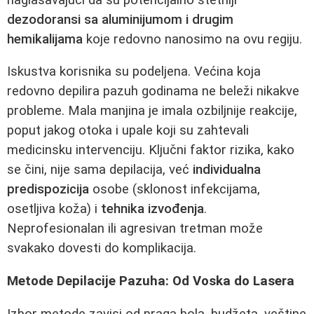
dezodoransi sa aluminijumom i drugim
hemikalijama
koje redovno nanosimo na ovu regiju.
Iskustva korisnika su podeljena. Većina koja
redovno depilira pazuh godinama ne beleži nikakve
probleme. Mala manjina je imala ozbiljnije reakcije,
poput jakog otoka i upale koji su zahtevali
medicinsku intervenciju. Ključni faktor rizika, kako
se čini, nije sama depilacija, već
individualna
predispozicija
osobe (sklonost infekcijama,
osetljiva koža) i
tehnika izvođenja
.
Neprofesionalan ili agresivan tretman može
svakako dovesti do komplikacija.
Metode Depilacije Pazuha: Od Voska do Lasera
Izbor metode zavisi od praga bola, budžeta, veštine