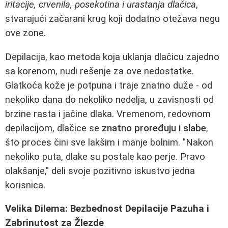
iritacije, crvenila, posekotina i urastanja dlačica
,
stvarajući začarani krug koji dodatno otežava negu
ove zone.
Depilacija, kao metoda koja uklanja dlačicu zajedno
sa korenom, nudi rešenje za ove nedostatke.
Glatkoća kože je potpuna i traje znatno duže - od
nekoliko dana do nekoliko nedelja, u zavisnosti od
brzine rasta i jačine dlaka. Vremenom, redovnom
depilacijom, dlačice se
znatno proređuju i slabe
,
što proces čini sve lakšim i manje bolnim. "Nakon
nekoliko puta, dlake su postale kao perje. Pravo
olakšanje," deli svoje pozitivno iskustvo jedna
korisnica.
Velika Dilema: Bezbednost Depilacije Pazuha i
Zabrinutost za Žlezde