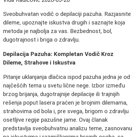
Sveobuhvatan vodič o depilaciji pazuha. Razjasnite
dileme, upoznajte iskustva drugih i saznajte koja
metoda je najbolja za vas. Bezbednost, bol,
dugotrajnost i briga o zdravlju.
Depilacija Pazuha: Kompletan Vodič Kroz
Dileme, Strahove i Iskustva
Pitanje uklanjanja dlačica ispod pazuha jedna je od
najčešćih tema u svetu lične nege. Izbor između
brzog brijanja, dugotrajnije depilacije ili trajnijih
rešenja poput lasera praćen je brojnim dilemama,
strahovima od bola i, pre svega, brigom o zdravlju
osetljive regije pazušne jame. Ovaj članak
predstavlja sveobuhvatnu analizu teme, zasnovanu
na iskustvima i razmišljanjima brojnih osoba, sa