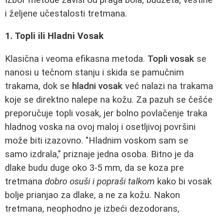
i željene učestalosti tretmana.
1. Topli ili Hladni Vosak
Klasična i veoma efikasna metoda.
Topli vosak
se
nanosi u tečnom stanju i skida se pamučnim
trakama, dok se
hladni vosak
već nalazi na trakama
koje se direktno nalepe na kožu. Za pazuh se češće
preporučuje topli vosak, jer bolno povlačenje traka
hladnog voska na ovoj maloj i osetljivoj površini
može biti izazovno. "Hladnim voskom sam se
samo izdrala," priznaje jedna osoba. Bitno je da
dlake budu duge oko 3-5 mm, da se koza pre
tretmana
dobro osuši i popraši talkom
kako bi vosak
bolje prianjao za dlake, a ne za kožu. Nakon
tretmana, neophodno je izbeći dezodorans,