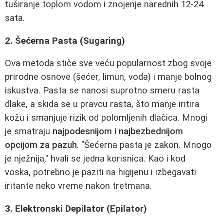
tuširanje toplom vodom i znojenje narednih 12-24
sata.
2. Šećerna Pasta (Sugaring)
Ova metoda stiče sve veću popularnost zbog svoje
prirodne osnove (šećer, limun, voda) i manje bolnog
iskustva. Pasta se nanosi suprotno smeru rasta
dlake, a skida se u pravcu rasta, što manje iritira
kožu i smanjuje rizik od polomljenih dlačica. Mnogi
je smatraju
najpodesnijom i najbezbednijom
opcijom za pazuh
. "Šećerna pasta je zakon. Mnogo
je nježnija," hvali se jedna korisnica. Kao i kod
voska, potrebno je paziti na higijenu i izbegavati
iritante neko vreme nakon tretmana.
3. Elektronski Depilator (Epilator)