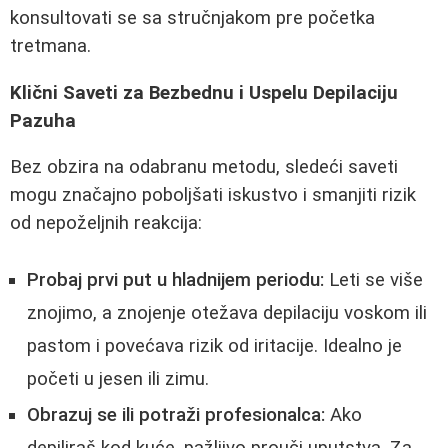
konsultovati se sa stručnjakom pre početka
tretmana.
Klični Saveti za Bezbednu i Uspelu Depilaciju
Pazuha
Bez obzira na odabranu metodu, sledeći saveti
mogu značajno poboljšati iskustvo i smanjiti rizik
od nepoželjnih reakcija:
Probaj prvi put u hladnijem periodu:
Leti se više
znojimo, a znojenje otežava depilaciju voskom ili
pastom i povećava rizik od iritacije. Idealno je
početi u jesen ili zimu.
Obrazuj se ili potraži profesionalca:
Ako