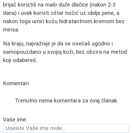
brijač koristiš na
malo duže dlačice
(nakon 2-3
dana) i uvek koristi oštar nožić uz obilje pene, a
nakon toga umiri kožu hidratantnom kremom bez
mirisa.
Na kraju, najvažnije je da se osećaš ugodno i
samopouzdano u svojoj koži, bez obzira na metod
koji odabereš.
Komentari
Trenutno nema komentara za ovaj članak.
Vaše ime: