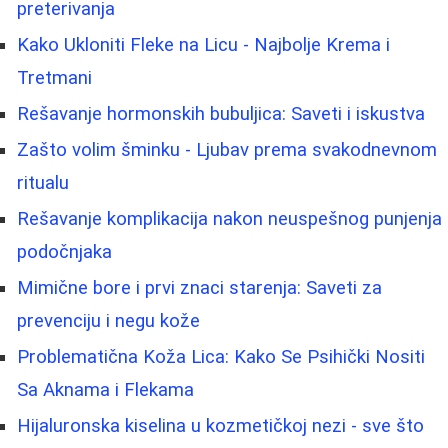
preterivanja
Kako Ukloniti Fleke na Licu - Najbolje Krema i
Tretmani
Rešavanje hormonskih bubuljica: Saveti i iskustva
Zašto volim šminku - Ljubav prema svakodnevnom
ritualu
Rešavanje komplikacija nakon neuspešnog punjenja
podočnjaka
Mimične bore i prvi znaci starenja: Saveti za
prevenciju i negu kože
Problematična Koža Lica: Kako Se Psihički Nositi
Sa Aknama i Flekama
Hijaluronska kiselina u kozmetičkoj nezi - sve što